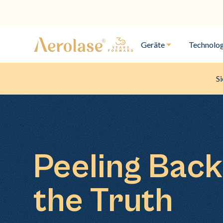
Geräte
Technolog
Si
Peeling Back
the Truth