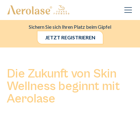
Sichern Sie sich Ihren Platz beim Gipfel
JETZT REGISTRIEREN
Die Zukunft von Skin
Wellness beginnt mit
Aerolase
Aerolase definiert die Laserdermatologie neu mit ihrer
eigenen 650-Mikrosekunden-Pulstechnologie – der
sichersten Laserbehandlung für melaninreiche Haut und
alle Fitzpatrick-Hauttypen (I-VI), klinisch erwiesen in über