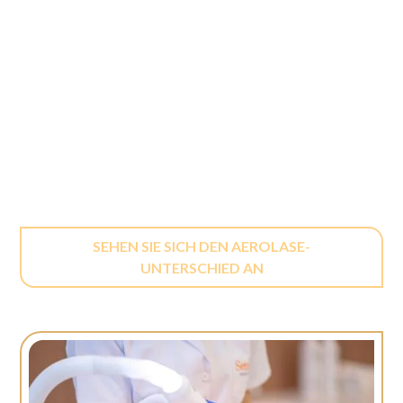
40 Peer-Review-Studien. Unsere von der FDA
zugelassenen Plattformen behandeln über 30 Indikationen,
darunter Akne, Rosazea, Pseudofolliculitis barbae und
Gefäßläsionen, und erzielen eine durchschnittliche
Abheilungsrate von 87 %. Im Gegensatz zu herkömmlichen
Nd:YAG- und IPL-Geräten ermöglicht Aerolase keine
Ausfallzeiten, erfordert keine Kühlung und verursacht keine
Verbrauchsmaterialkosten.
SEHEN SIE SICH DEN AEROLASE-
UNTERSCHIED AN