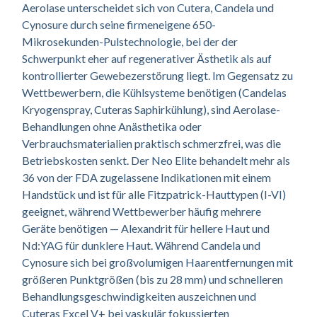
Aerolase unterscheidet sich von Cutera, Candela und
Cynosure durch seine firmeneigene 650-
Mikrosekunden-Pulstechnologie, bei der der
Schwerpunkt eher auf regenerativer Ästhetik als auf
kontrollierter Gewebezerstörung liegt. Im Gegensatz zu
Wettbewerbern, die Kühlsysteme benötigen (Candelas
Kryogenspray, Cuteras Saphirkühlung), sind Aerolase-
Behandlungen ohne Anästhetika oder
Verbrauchsmaterialien praktisch schmerzfrei, was die
Betriebskosten senkt. Der Neo Elite behandelt mehr als
36 von der FDA zugelassene Indikationen mit einem
Handstück und ist für alle Fitzpatrick-Hauttypen (I-VI)
geeignet, während Wettbewerber häufig mehrere
Geräte benötigen — Alexandrit für hellere Haut und
Nd:YAG für dunklere Haut. Während Candela und
Cynosure sich bei großvolumigen Haarentfernungen mit
größeren Punktgrößen (bis zu 28 mm) und schnelleren
Behandlungsgeschwindigkeiten auszeichnen und
Cuteras Excel V+ bei vaskulär fokussierten