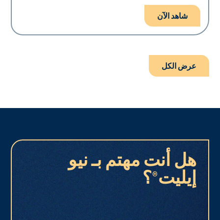
شاهد الآن
عرض الكل
هل أنت مهتم بـ نيو
إيليت®؟