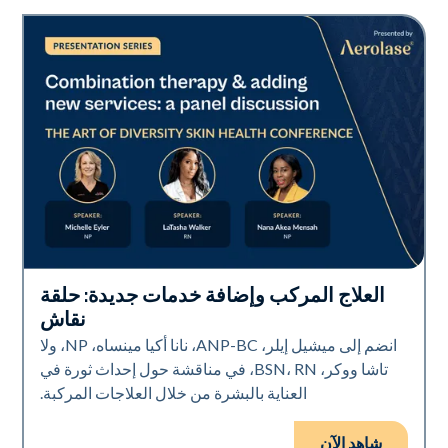
العلاج المركب وإضافة خدمات جديدة: حلقة
Art of Diversity
نقاش
انضم إلى ميشيل إيلر، ANP-BC، نانا أكيا مينساه، NP، ولا
تاشا ووكر، BSN، RN، في مناقشة حول إحداث ثورة في
العناية بالبشرة من خلال العلاجات المركبة.
شاهد الآن