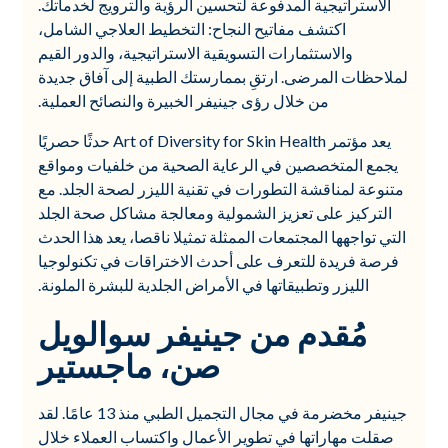
الاستراتيجية المدفوعة لتحسين الرؤية والترويج لخدماتك.
اكتشف مفاتيح النجاح: التخطيط العلاجي الشامل،
والاستثمارات التسويقية الاستراتيجية، والدور القيم
لملاحظات المرضى. ارتقِ بممارستك الطبية إلى آفاق جديدة
من خلال رؤى جينيفر الخبيرة والنصائح العملية.
يعد مؤتمر Art of Diversity for Skin Health حدثًا حصريًا
يجمع المتخصصين في الرعاية الصحية من خلفيات ومواقع
متنوعة لمناقشة التطورات في تقنية الليزر لصحة الجلد. مع
التركيز على تعزيز الشمولية ومعالجة مشاكل صحة الجلد
التي تواجهها المجتمعات الممثلة تمثيلا ناقصا، يعد هذا الحدث
فرصة فريدة للتعرف على أحدث الاختراقات في تكنولوجيا
الليزر وتطبيقاتها في الأمراض الجلدية للبشرة الملونة.
مُقدم من جينيفر سوالويل
صن، ماجستير
جينيفر مخضرمة في مجال التجميل الطبي منذ 13 عامًا. لقد
صقلت مهاراتها في تطوير الأعمال واكتساب العملاء خلال