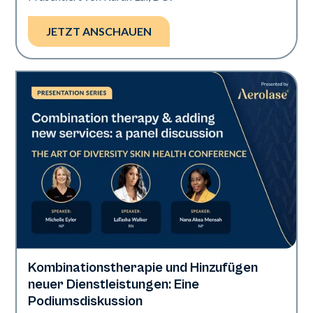
JETZT ANSCHAUEN
Kombinationstherapie und Hinzufügen
Art of Diversity
neuer Dienstleistungen: Eine
Podiumsdiskussion