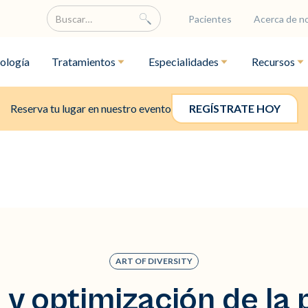
Pacientes
Acerca de n
ología
Tratamientos
Especialidades
Recursos
Reserva tu lugar en nuestro evento
REGÍSTRATE HOY
ART OF DIVERSITY
 y optimización de la 