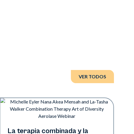
VER TODOS
Art of Diversity
La terapia combinada y la