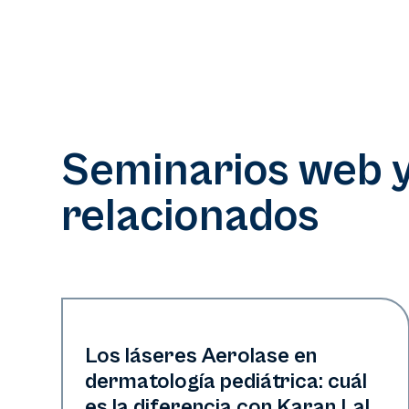
Seminarios web 
relacionados
Art of Diversity
Los láseres Aerolase en
dermatología pediátrica: cuál
es la diferencia con Karan Lal,