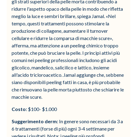
gli strati superiori della pelle morta contribuendo a
ridurre l'aspetto opaco della pelle in modo che rifletta
meglio la luce e sembri brillare, spiega Jamal. «Nel
tempo, questi trattamenti possono stimolare la
produzione di collagene, aumentare il turnover
cellulare e ridurre la comparsa di macchie scure»,
afferma, ma attenzione a un peeling chimico troppo
potente, che può bruciare la pelle. I principi attivi più
comuni nei peeling professionali includono gli acidi
glicolico, mandelico, salicilico e lattico, insieme
all'acido tricloroacetico. Jamal aggiunge che, sebbene
siano disponibili peeling fatti in casa, è più probabile
che rimuovano la pelle morta piuttosto che schiarire le
macchie scure.
Costo:
$100- $1.000
Suggerimento derm:
In genere sono necessari da 3 a
6 trattamenti (forse di più) ogni 3-4 settimane per
vedere i risultati. Nota: i peeling più profondi