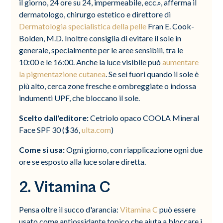
il giorno, 24 ore su 24, impermeabile, ecc.», afferma il
dermatologo, chirurgo estetico e direttore di
Dermatologia specialistica della pelle
Fran E. Cook-
Bolden, M.D. Inoltre consiglia di evitare il sole in
generale, specialmente per le aree sensibili, tra le
10:00 e le 16:00. Anche la luce visibile può
aumentare
la pigmentazione cutanea
. Se sei fuori quando il sole è
più alto, cerca zone fresche e ombreggiate o indossa
indumenti UPF, che bloccano il sole.
Scelto dall'editore:
Cetriolo opaco COOLA Mineral
Face SPF 30 ($36,
ulta.com
)
Come si usa:
Ogni giorno, con riapplicazione ogni due
ore se esposto alla luce solare diretta.
2. Vitamina C
Pensa oltre il succo d'arancia:
Vitamina C
può essere
usato come antiossidante topico che aiuta a bloccare i