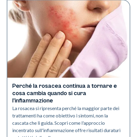
Perché la rosacea continua a tornare e
Salute della pelle
cosa cambia quando si cura
l'infiammazione
La rosacea si ripresenta perché la maggior parte dei
trattamenti ha come obiettivo i sintomi, non la
cascata che li guida. Scopri come l'approccio
incentrato sull'infiammazione offre risultati duraturi