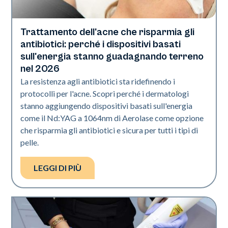
Trattamento dell'acne che risparmia gli
Salute della pelle
antibiotici: perché i dispositivi basati
sull'energia stanno guadagnando terreno
nel 2026
La resistenza agli antibiotici sta ridefinendo i
protocolli per l'acne. Scopri perché i dermatologi
stanno aggiungendo dispositivi basati sull'energia
come il Nd:YAG a 1064nm di Aerolase come opzione
che risparmia gli antibiotici e sicura per tutti i tipi di
pelle.
LEGGI DI PIÙ