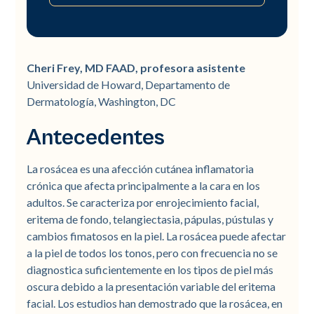
Antecedentes
Objetivo
Métodos
Resultados
Conclusión
Referencias
Cheri Frey, MD FAAD, profesora asistente
Universidad de Howard, Departamento de
Dermatología, Washington, DC
Antecedentes
La rosácea es una afección cutánea inflamatoria
crónica que afecta principalmente a la cara en los
adultos. Se caracteriza por enrojecimiento facial,
eritema de fondo, telangiectasia, pápulas, pústulas y
cambios fimatosos en la piel. La rosácea puede afectar
a la piel de todos los tonos, pero con frecuencia no se
diagnostica suficientemente en los tipos de piel más
oscura debido a la presentación variable del eritema
facial. Los estudios han demostrado que la rosácea, en