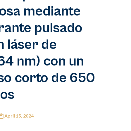
losa mediante
orante pulsado
n láser de
64 nm) con un
so corto de 650
os
April 15, 2024