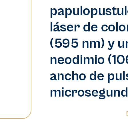
papulopustu
láser de col
(595 nm) y u
neodimio (10
ancho de pul
microsegund