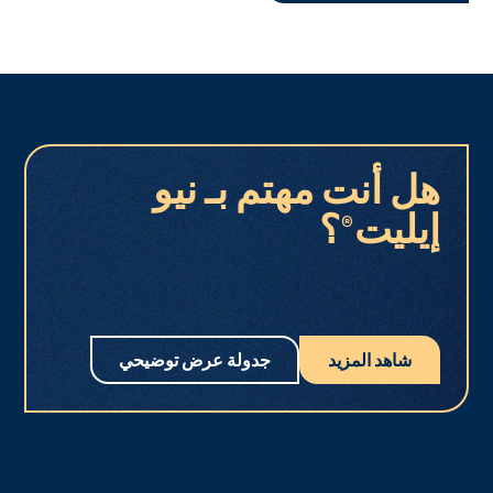
هل أنت مهتم بـ نيو
إيليت®؟
شاهد المزيد
جدولة عرض توضيحي