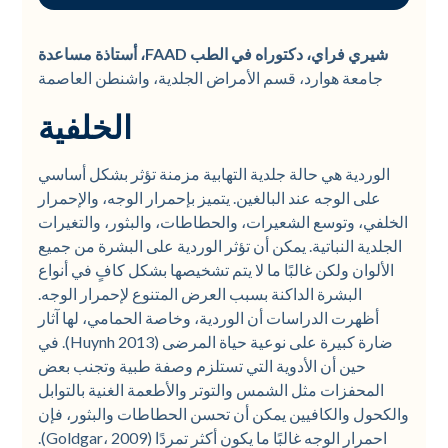
النتائج
الهدف
الخلفية
الخاتمة
المراجع
الأساليب
شيري فراي، دكتوراه في الطب FAAD، أستاذة مساعدة
جامعة هوارد، قسم الأمراض الجلدية، واشنطن العاصمة
الخلفية
الوردية هي حالة جلدية التهابية مزمنة تؤثر بشكل أساسي
على الوجه عند البالغين. يتميز بإحمرار الوجه، والإحمرار
الخلفي، وتوسع الشعيرات، والحطاطات، والبثور، والتغيرات
الجلدية النباتية. يمكن أن تؤثر الوردية على البشرة من جميع
الألوان ولكن غالبًا ما لا يتم تشخيصها بشكل كافٍ في أنواع
البشرة الداكنة بسبب العرض المتنوع لإحمرار الوجه.
أظهرت الدراسات أن الوردية، وخاصة الحمامي، لها آثار
ضارة كبيرة على نوعية حياة المرضى (Huynh 2013). في
حين أن الأدوية التي تستلزم وصفة طبية وتجنب بعض
المحفزات مثل الشمس والتوتر والأطعمة الغنية بالتوابل
والكحول والكافيين يمكن أن تحسن الحطاطات والبثور، فإن
احمرار الوجه غالبًا ما يكون أكثر تمردًا (Goldgar، 2009).