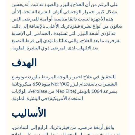
على الرغم من أن العلاج بالليزر والضوء قد ثبت أنه يحسن
بشكل كبير احمرار الوجه في ألوان البشرة الفاتحة، إلا أن
هذه الأجهزة ليست دائمًا مناسبة أو آمنة للمرضى الذين
يعانون من أنواع بشرة فيتزباتريك الأعلى. بالإضافة إلى ذلك،
قد تؤدي أشعة الليزر التي تستهدف الحمامي إلى الإصابة
بفرفرية ما بعد العلاج، والتي غالبًا ما تؤدي إلى فرط التصبغ
بعد الالتهاب لدى المرضى ذوي البشرة الملونة.
الهدف
للتحقيق في علاج احمرار الوجه المرتبط بالوردية وتوسع
الشعيرات باستخدام ليزر Nd: YAG بقوة 650 ميكروثانية
بسرعة 1064 نانومتر (Neo Elite من Aerolase، الولايات
المتحدة الأمريكية) في البشرة الملونة.
الأساليب
وافق أربعة مرضى، من فيتزباتريك الرابع إلى السادس،
لديهم تاريخ من احمرار الوجه المرتبط بالوردية، على العلاج