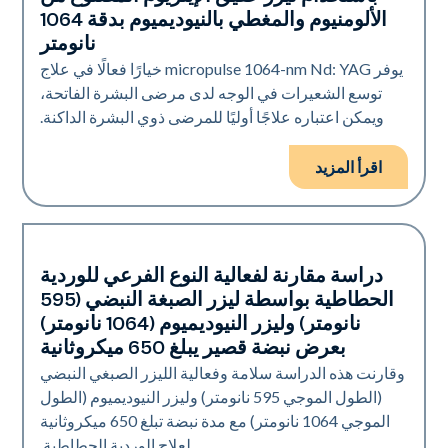
الألومنيوم والمغطي بالنيوديميوم بدقة 1064
نانومتر
يوفر micropulse 1064-nm Nd: YAG خيارًا فعالًا في علاج
توسع الشعيرات في الوجه لدى مرضى البشرة الفاتحة،
ويمكن اعتباره علاجًا أوليًا للمرضى ذوي البشرة الداكنة.
اقرأ المزيد
دراسة مقارنة لفعالية النوع الفرعي للوردية
الأوعية الدموية
الحطاطية بواسطة ليزر الصبغة النبضي (595
نانومتر) وليزر النيوديميوم (1064 نانومتر)
بعرض نبضة قصير يبلغ 650 ميكروثانية
وقارنت هذه الدراسة سلامة وفعالية الليزر الصبغي النبضي
(الطول الموجي 595 نانومتر) وليزر النيوديميوم (الطول
الموجي 1064 نانومتر) مع مدة نبضة تبلغ 650 ميكروثانية
لعلاج الوردية الحطاطية.