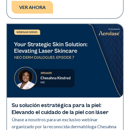
VER AHORA
Su solución estratégica para la piel:
Neo + Era
Elevando el cuidado de la piel con láser
Únase a nosotros para un exclusivo webinar
organizado por la reconocida dermatóloga Chesahna