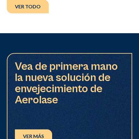
VER TODO
Vea de primera mano
la nueva solución de
envejecimiento de
Aerolase
VER MÁS