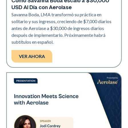
Cómo Savanna Boda escaló a $30,000
Neo + Era | Presentaciones
USD Al Día con Aerolase
Savanna Boda, LMA transformó su práctica en
solitario y sus ingresos, creciendo de $7,000 diarios
antes de Aerolase a $30,000 de ingresos diarios
después de implementarlo. Próximamente habrá
subtítulos en español.
VER AHORA