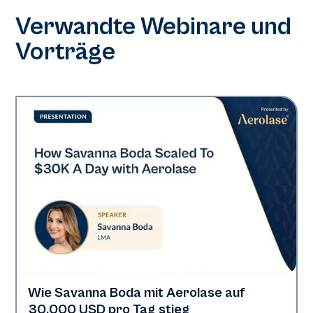
Verwandte Webinare und
Vorträge
Wie Savanna Boda mit Aerolase auf
Neo + Era | Präsentationen
30.000 USD pro Tag stieg