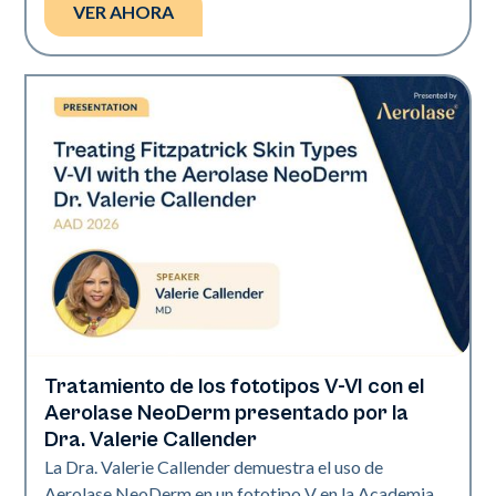
VER AHORA
Tratamiento de los fototipos V-VI con el
Neo Elite | Presentaciones
Aerolase NeoDerm presentado por la
Dra. Valerie Callender
La Dra. Valerie Callender demuestra el uso de
Aerolase NeoDerm en un fototipo V en la Academia