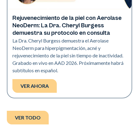
Rejuvenecimiento de la piel con Aerolase
Neo Elite | Presentaciones
NeoDerm: La Dra. Cheryl Burgess
demuestra su protocolo en consulta
La Dra. Cheryl Burgess demuestra el Aerolase
NeoDerm para hiperpigmentación, acné y
rejuvenecimiento de la piel sin tiempo de inactividad.
Grabado en vivo en AAD 2026. Próximamente habrá
subtítulos en español.
VER AHORA
VER TODO