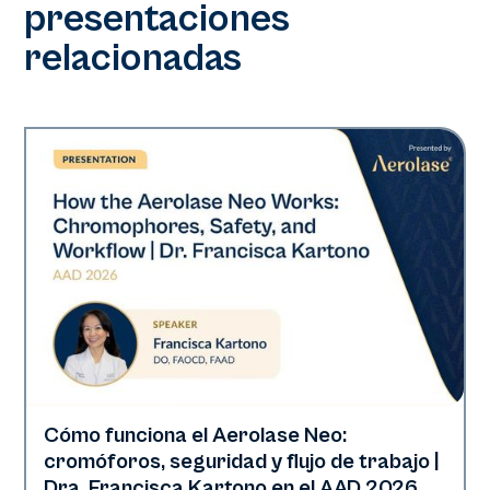
presentaciones
relacionadas
Cómo funciona el Aerolase Neo:
Neo Elite | Presentaciones
cromóforos, seguridad y flujo de trabajo |
Dra. Francisca Kartono en el AAD 2026