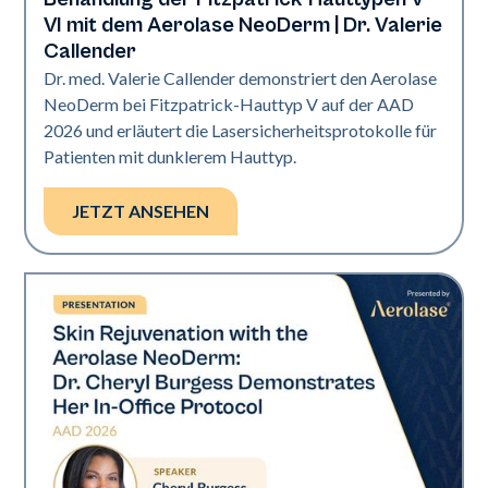
Neo Elite | Präsentationen
VI mit dem Aerolase NeoDerm | Dr. Valerie
Callender
Dr. med. Valerie Callender demonstriert den Aerolase
NeoDerm bei Fitzpatrick-Hauttyp V auf der AAD
2026 und erläutert die Lasersicherheitsprotokolle für
Patienten mit dunklerem Hauttyp.
JETZT ANSEHEN