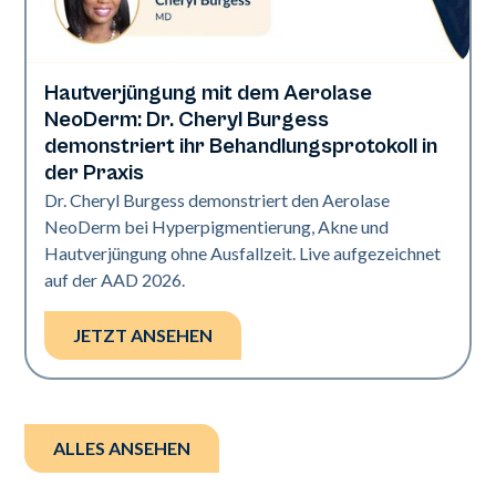
Hautverjüngung mit dem Aerolase
Neo Elite | Präsentationen
NeoDerm: Dr. Cheryl Burgess
demonstriert ihr Behandlungsprotokoll in
der Praxis
Dr. Cheryl Burgess demonstriert den Aerolase
NeoDerm bei Hyperpigmentierung, Akne und
Hautverjüngung ohne Ausfallzeit. Live aufgezeichnet
auf der AAD 2026.
JETZT ANSEHEN
ALLES ANSEHEN