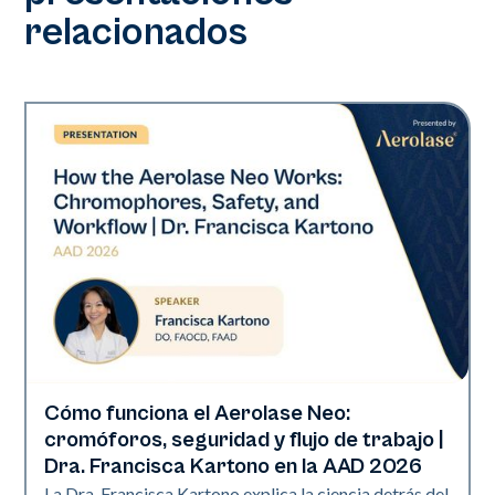
relacionados
Cómo funciona el Aerolase Neo:
Neo Elite | Presentaciones
cromóforos, seguridad y flujo de trabajo |
Dra. Francisca Kartono en la AAD 2026
La Dra. Francisca Kartono explica la ciencia detrás del