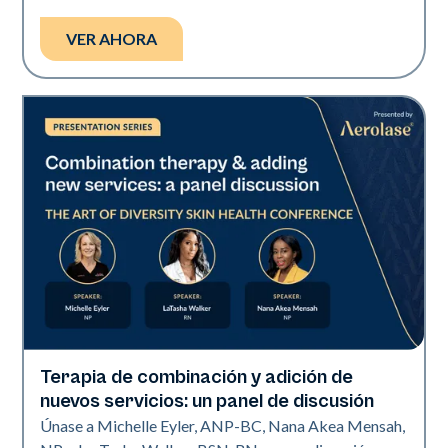
VER AHORA
Terapia de combinación y adición de
Art of Diversity
nuevos servicios: un panel de discusión
Únase a Michelle Eyler, ANP-BC, Nana Akea Mensah,