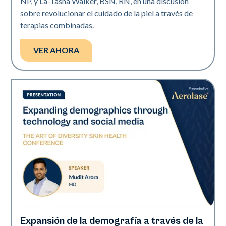
NP, y La-Tasha Walker, BSN, RN, en una discusión
sobre revolucionar el cuidado de la piel a través de
terapias combinadas.
VER AHORA
Expansión de la demografía a través de la
Art of Diversity