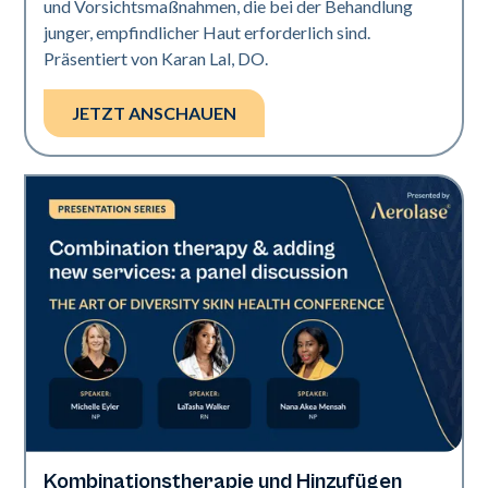
und Vorsichtsmaßnahmen, die bei der Behandlung
junger, empfindlicher Haut erforderlich sind.
Präsentiert von Karan Lal, DO.
JETZT ANSCHAUEN
Kombinationstherapie und Hinzufügen
Art of Diversity