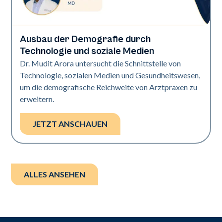
Ausbau der Demografie durch
Art of Diversity
Technologie und soziale Medien
Dr. Mudit Arora untersucht die Schnittstelle von
Technologie, sozialen Medien und Gesundheitswesen,
um die demografische Reichweite von Arztpraxen zu
erweitern.
JETZT ANSCHAUEN
ALLES ANSEHEN