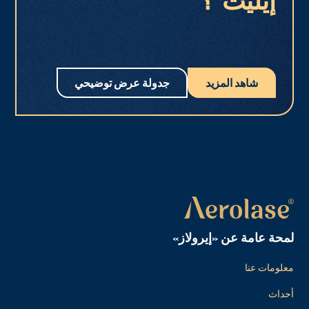
إيليت®؟
شاهد المزيد
جدولة عرض توضيحي
لمحة عامة عن «إيرولاز»
معلومات عنا
أحداث