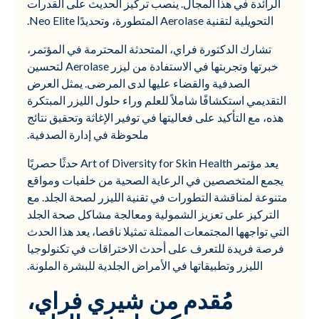
الرائدة في هذا المجال. ينصب تركيز الحديث على القدرات
التحويلية لتقنية Aerolase المتطورة، وتحديدًا Neo Elite.
تشارك الدكتورة فراي، المتحدثة المحترمة في المؤتمر،
خبرتها وتجربتها في الاستفادة من ليزر Aerolase لتحسين
الصدفية والقضاء عليها لدى المرضى. يمثل العرض
التقديمي استكشافًا شاملاً للعلم وراء حلول الليزر المبتكرة
هذه، مع التأكيد على فعاليتها في توفير الإغاثة وتحقيق نتائج
ملحوظة في إدارة الصدفية.
يعد مؤتمر Art of Diversity for Skin Health حدثًا حصريًا
يجمع المتخصصين في الرعاية الصحية من خلفيات ومواقع
متنوعة لمناقشة التطورات في تقنية الليزر لصحة الجلد. مع
التركيز على تعزيز الشمولية ومعالجة مشاكل صحة الجلد
التي تواجهها المجتمعات الممثلة تمثيلا ناقصا، يعد هذا الحدث
فرصة فريدة للتعرف على أحدث الاختراقات في تكنولوجيا
الليزر وتطبيقاتها في الأمراض الجلدية للبشرة الملونة.
مُقدم من شيري فراي،