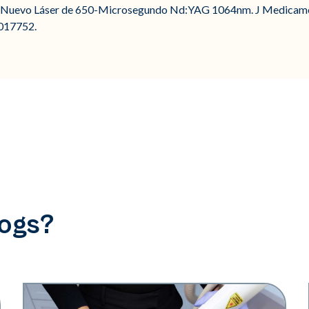
n Nuevo Láser de 650-Microsegundo Nd:YAG 1064nm. J Medicamen
1017752.
logs?