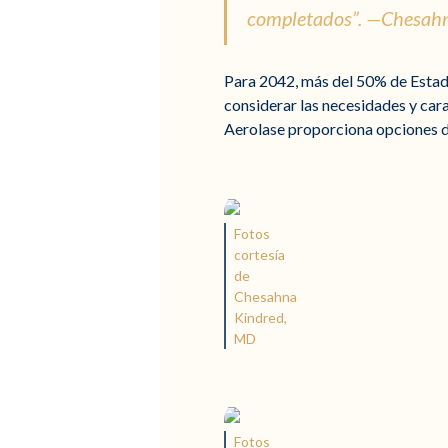
completados”. —Chesahna
Para 2042, más del 50% de Estados
considerar las necesidades y cara
Aerolase proporciona opciones de
Fotos
cortesía
de
Chesahna
Kindred,
MD
Fotos