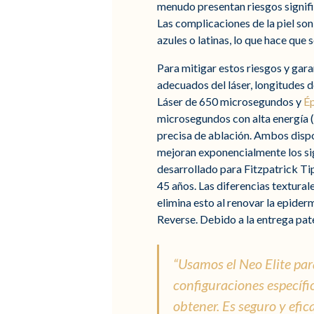
menudo presentan riesgos signifi
Las complicaciones de la piel so
azules o latinas, lo que hace que 
Para mitigar estos riesgos y garan
adecuados del láser, longitudes d
Láser de 650 microsegundos y
Ép
microsegundos con alta energía (J
precisa de ablación. Ambos dispo
mejoran exponencialmente los sig
desarrollado para Fitzpatrick Ti
45 años. Las diferencias textural
elimina esto al renovar la epider
Reverse. Debido a la entrega pate
“Usamos el Neo Elite par
configuraciones específi
obtener. Es seguro y efi