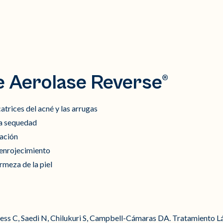
e Aerolase Reverse®
icatrices del acné y las arrugas
la sequedad
ación
 enrojecimiento
rmeza de la piel
ss C, Saedi N, Chilukuri S, Campbell-Cámaras DA. Tratamiento Lá