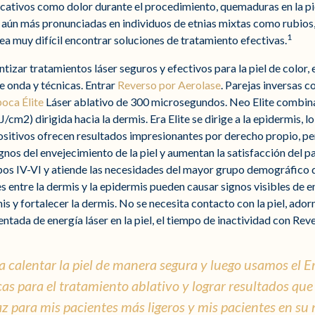
cativos como dolor durante el procedimiento, quemaduras en la pi
n aún más pronunciadas en individuos de etnias mixtas como rubios
1
sea muy difícil encontrar soluciones de tratamiento efectivas.
tizar tratamientos láser seguros y efectivos para la piel de color, es
e onda y técnicas. Entrar
Reverso por Aerolase
. Parejas inversas c
oca Élite
Láser ablativo de 300 microsegundos. Neo Elite combina
/cm2) dirigida hacia la dermis. Era Elite se dirige a la epidermis, 
sitivos ofrecen resultados impresionantes por derecho propio, pe
nos del envejecimiento de la piel y aumentan la satisfacción del p
pos IV-VI y atiende las necesidades del mayor grupo demográfico d
es entre la dermis y la epidermis pueden causar signos visibles de 
mis y fortalecer la dermis. No se necesita contacto con la piel, ad
ntada de energía láser en la piel, el tiempo de inactividad con Reve
a calentar la piel de manera segura y luego usamos el Er
cas para el tratamiento ablativo y lograr resultados qu
caz para mis pacientes más ligeros y mis pacientes en s