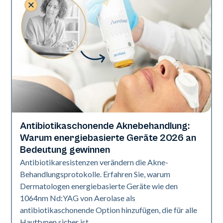
Antibiotikaschonende Aknebehandlung:
Gesundheit der Haut
Warum energiebasierte Geräte 2026 an
Bedeutung gewinnen
Antibiotikaresistenzen verändern die Akne-
Behandlungsprotokolle. Erfahren Sie, warum
Dermatologen energiebasierte Geräte wie den
1064nm Nd:YAG von Aerolase als
antibiotikaschonende Option hinzufügen, die für alle
Hauttypen sicher ist.