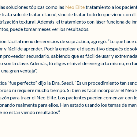
las soluciones tópicas como las
Neo Elite
tratamiento a los pacient
rata solo de tratar el acné, sino de tratar todo lo que viene con él.
catrización textural. Además, el tratamiento con láser funciona de
tos, puede tomar meses ver los resultados.
ión fácil al menú de servicios de su práctica, agregó. “Lo que hace 
ar y fácil de aprender. Podría emplear el dispositivo después de s
 proveedor secundario, sabiendo que es fácil de usar y extremada
o son la clave. Además, tú eliges el nivel de energía tú mismo, en fun
 una gran ventaja”.
tica “fue perfecto”, dijo la Dra. Saedi. “Es un procedimiento tan sen
roso ni requiere mucho tiempo. Si bien es fácil incorporar el Neo E
razón para traer el Neo Elite. Los pacientes pueden comenzar con l
ncionando realmente para ellos. Han estado usando los temas de ma
 no están viendo resultados”.