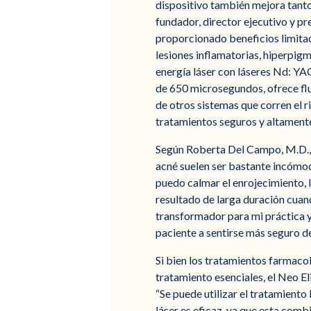
dispositivo también mejora tanto
fundador, director ejecutivo y pr
proporcionado beneficios limitad
lesiones inflamatorias, hiperpigm
energía láser con láseres Nd: YA
de 650 microsegundos, ofrece flu
de otros sistemas que corren el 
tratamientos seguros y altamente
Según Roberta Del Campo, M.D., 
acné suelen ser bastante incómodo
puedo calmar el enrojecimiento, l
resultado de larga duración cuan
transformador para mi práctica ya
paciente a sentirse más seguro d
Si bien los tratamientos farmacol
tratamiento esenciales, el Neo El
“Se puede utilizar el tratamiento
láser es eficaz, ya que esta com