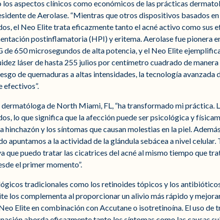
 los aspectos clínicos como económicos de las prácticas dermatoló
esidente de Aerolase. “Mientras que otros dispositivos basados en 
os, el Neo Elite trata eficazmente tanto el acné activo como sus 
entación postinflamatoria (HPI) y eritema. Aerolase fue pionera en
G de 650 microsegundos de alta potencia, y el Neo Elite ejemplific
idez láser de hasta 255 julios por centímetro cuadrado de manera s
riesgo de quemaduras a altas intensidades, la tecnología avanzada 
 efectivos”.
dermatóloga de North Miami, FL, “ha transformado mi práctica. L
s, lo que significa que la afección puede ser psicológica y física
a hinchazón y los síntomas que causan molestias en la piel. Además
do apuntamos a la actividad de la glándula sebácea a nivel celular
 que puedo tratar las cicatrices del acné al mismo tiempo que trat
esde el primer momento”.
ógicos tradicionales como los retinoides tópicos y los antibióticos
ite los complementa al proporcionar un alivio más rápido y mejorar
 Neo Elite en combinación con Accutane o isotretinoína. El uso de 
binación aborda eficazmente tanto los síntomas como las causas s