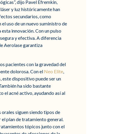
gicas”, dijo Pavel Efremkin,
láser y luz históricamente han
efectos secundarios, como
 el uso de un nuevo suministro de
a esta innovación. Con un pulso
egura y efectiva. A diferencia
de Aerolase garantiza
os pacientes con la gravedad del
mente dolorosa. Con el
Neo Elite
,
, este dispositivo puede ser un
. También ha sido bastante
o el acné activo, ayudando así al
 orales siguen siendo tipos de
 el plan de tratamiento general.
tratamientos tópicos junto con el
ubyacentes de afecciones de la