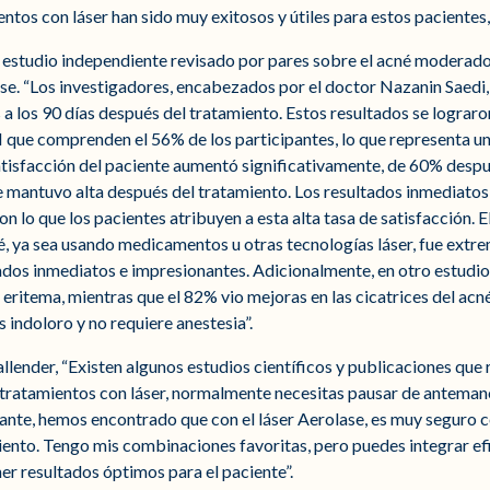
ntos con láser han sido muy exitosos y útiles para estos pacientes,
e estudio independiente revisado por pares sobre el acné moderado 
e. “Los investigadores, encabezados por el doctor Nazanin Saedi,
 a los 90 días después del tratamiento. Estos resultados se lograron
 VI que comprenden el 56% de los participantes, lo que representa u
satisfacción del paciente aumentó significativamente, de 60% desp
e mantuvo alta después del tratamiento. Los resultados inmediatos
son lo que los pacientes atribuyen a esta alta tasa de satisfacción.
né, ya sea usando medicamentos u otras tecnologías láser, fue ext
ados inmediatos e impresionantes. Adicionalmente, en otro estudio
 eritema, mientras que el 82% vio mejoras en las cicatrices del acné
 indoloro y no requiere anestesia”.
llender, “Existen algunos estudios científicos y publicaciones que
tratamientos con láser, normalmente necesitas pausar de antemano
tante, hemos encontrado que con el láser Aerolase, es muy seguro 
ento. Tengo mis combinaciones favoritas, pero puedes integrar ef
er resultados óptimos para el paciente”.