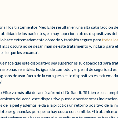
al, los tratamientos Neo Elite resultan en una alta satisfacción del
erabilidad de los pacientes, es muy superior a otros dispositivos de
que lo hace extremadamente cómodo y también seguro para
todos los
l más oscura no se desaniman de este tratamiento y, incluso para el
s lo que les encanta”.
ue hace que este dispositivo sea superior es su capacidad para tra
ras zonas sensibles. Es igual de cómodo y el perfil de seguridad es
gosos de usar fuera de la cara, pero este dispositivo es extremada
”.
 Elite va más allá del acné, afirmó el Dr. Saedi. “Si bien es un co
amiento del acné, este dispositivo puede abordar otras indicacione
de la piel y además le da a la práctica un retorno positivo de la in
 obtener ganancias porque no hay costo consumible. El tratamiento 
 tratamiento que haces paga al dispositivo o te genera un beneficio