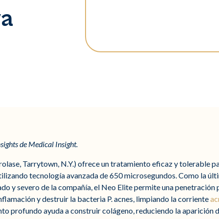
va
sights de Medical Insight.
erolase, Tarrytown, N.Y.) ofrece un tratamiento eficaz y tolerable p
 utilizando tecnología avanzada de 650 microsegundos. Como la últ
o y severo de la compañía, el Neo Elite permite una penetración pr
nflamación y destruir la bacteria P. acnes, limpiando la corriente
ac
to profundo ayuda a construir colágeno, reduciendo la aparición de