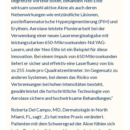
begrenzte Vorteile boten, behandelt Neo Elite
wirksam sowohl aktive Akne als auch deren
Nebenwirkungen wie entzündliche Läsionen,
postinflammatorische Hyperpigmentierung (PIH) und
Erythem. Aerolase leistete Pionierarbeit bei der
Verwendung einer neuen Laserenergieabgabe mit
leistungsstarken 650-Mikrosekunden-Nd:YAG-
Lasern, und der Neo Elite ist ein Beispiel für diese
Innovation. Bei einem Impuls von 650 Mikrosekunden
liefert er sicher und effektiv eine Laserfluenz von bis
zu 255 Joule pro Quadratzentimeter. Im Gegensatz zu
anderen Systemen, bei denen das Risiko von
Verbrennungen bei hohen Intensitäten besteht,
gewährleistet die fortschrittliche Technologie von
Aerolase sichere und hochwirksame Behandlungen.“
Roberta Del Campo, MD, Dermatologin in North
Miami, FL, sagt: „Es hat meine Praxis verändert.
Patienten mit dem Schweregrad der Akne fühlen sich