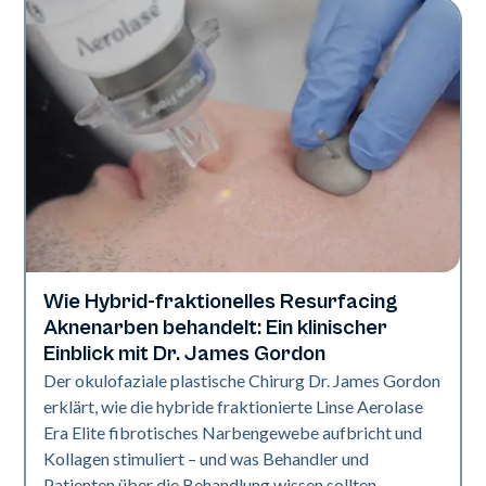
Wie Hybrid-fraktionelles Resurfacing
Aerolase-Technologie
Aknenarben behandelt: Ein klinischer
Einblick mit Dr. James Gordon
Der okulofaziale plastische Chirurg Dr. James Gordon
erklärt, wie die hybride fraktionierte Linse Aerolase
Era Elite fibrotisches Narbengewebe aufbricht und
Kollagen stimuliert – und was Behandler und
Patienten über die Behandlung wissen sollten.