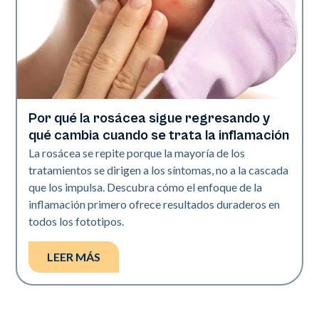
Por qué la rosácea sigue regresando y
Salud de la piel
qué cambia cuando se trata la inflamación
La rosácea se repite porque la mayoría de los
tratamientos se dirigen a los síntomas, no a la cascada
que los impulsa. Descubra cómo el enfoque de la
inflamación primero ofrece resultados duraderos en
todos los fototipos.
LEER MÁS