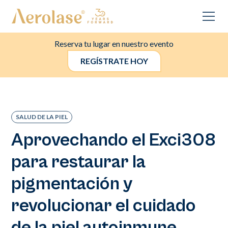
Reserva tu lugar en nuestro evento
REGÍSTRATE HOY
SALUD DE LA PIEL
Aprovechando el Exci308
para restaurar la
pigmentación y
revolucionar el cuidado
de la piel autoinmune