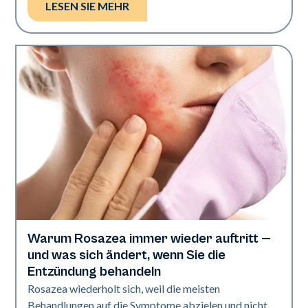
LESEN SIE MEHR
Warum Rosazea immer wieder auftritt —
Gesundheit der Haut
und was sich ändert, wenn Sie die
Entzündung behandeln
Rosazea wiederholt sich, weil die meisten
Behandlungen auf die Symptome abzielen und nicht