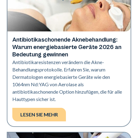
Antibiotikaschonende Aknebehandlung:
Gesundheit der Haut
Warum energiebasierte Geräte 2026 an
Bedeutung gewinnen
Antibiotikaresistenzen verändern die Akne-
Behandlungsprotokolle. Erfahren Sie, warum
Dermatologen energiebasierte Geräte wie den
1064nm Nd:YAG von Aerolase als
antibiotikaschonende Option hinzufügen, die für alle
Hauttypen sicher ist.
LESEN SIE MEHR