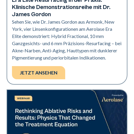
Era Elite Resurfacing in der Praxis:
Era Elite
Klinische Demonstrationsreihe mit Dr.
James Gordon
Sehen Sie, wie Dr. James Gordon aus Armonk, New
York, vier Linsenkonfigurationen am Aerolase Era
Elite demonstriert: Hybrid Fractional, 10 mm
Ganzgesichts- und 6 mm Präzisions-Resurfacing – bei
Akne-Narben, Anti-Aging, Hauttypen mit dunklerer
Pigmentierung und periorbitalen Indikationen.
JETZT ANSEHEN