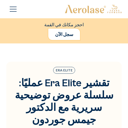
احجز مكانك في القمة
سجل الآن
ERA ELITE
تقشير Era Elite عمليًا:
سلسلة عروض توضيحية
سريرية مع الدكتور
جيمس جوردون