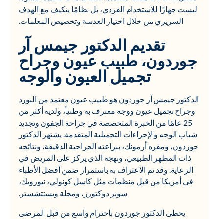
ليست جهازًا للاستخدام الفردي، بل نظامًا يتكيف مع الهدف
السريري من خلال اختيار العدسة وتخصيص المعلمات.
تقديم الدكتور جيمس آر
جوردون، طبيب عيون وجراح
تجميل العيون والوجه
الدكتور جيمس آر جوردون هو طبيب عيون معتمد من البورد
وجراح تجميل عيون ووجه معترف به وطنياً، ولديه أكثر من
25 عامًا من الخبرة المتخصصة في جراحة الجفون وتجديد
شباب الوجه والإجراءات التجميلية المتقدمة. يشتهر الدكتور
جوردون، ومقره أرمونك، ببراعته الجراحية الدقيقة، ونتائجه
ذات المظهر الطبيعي، ونهجه الذي يركز على المريض في
الرعاية. وقد تم الاعتراف به باستمرار ضمن أفضل الأطباء
في أمريكا من قبل منظمات مثل كاسل كونولي، نيوزويك،
سوبر دوكتورز، ومجلة ويستتشستر.
يحظى الدكتور جوردون باحترام واسع من قبل المرضى