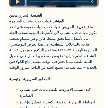
كسري هجين
العدسة:
ندبات حب الشباب الضامرة
المؤشر:
ملف تعريف المريض:
ندبات حب شباب خفيفة على الخد
تتكون ندبات حب الشباب لأن الأشرطة الليفية تسحب الجلد
إلى الأسفل، مما يخلق نسيجًا غائرًا وغير متساوٍ يصعب
علاجه بالتدخلات السطحية. في هذا العرض التوضيحي،
يستخدم الدكتور جوردون عدسة Era Elite الكسرية الهجينة
لإنشاء مناطق حرارية دقيقة ومتحكم بها تعمل على تعطيل
البنية الليفية بينما تحفز في الوقت نفسه إنتاج الكولاجين
الجديد — مما يعيد بناء نسيج الجلد من الداخل بمرور الوقت.
المحاور السريرية الرئيسية:
كيف تسبب الأشرطة الليفية ندبات حب الشباب
الضامرة
المناطق الحرارية الدقيقة الكسرية: تعطيل وإعادة
تشكيل في تمريرة واحدة