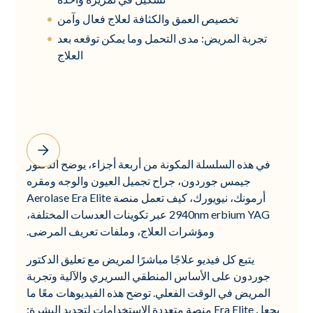
تخصيص العمق والكثافة لعلاج فعال وآمن
تجربة المريض: مدى التحمل وما يمكن توقعه بعد
العلاج
في هذه السلسلة المكونة من أربعة أجزاء، يوضح الدكتور
جيمس جوردون، جراح تجميل العيون والوجه ومقره
أرمونك، نيويورك، كيف تعمل منصة Aerolase Era Elite
2940nm erbium YAG عبر تكوينات العدسات المختلفة،
ومؤشرات العلاج، وملفات تعريف المرضى.
يتبع كل فيديو علاجًا مباشرًا لمريض مع تعليق الدكتور
جوردون على الأساس المنطقي السريري والآلية وتجربة
المريض في الوقت الفعلي. توضح هذه الفيديوهات معًا ما
يجعل Era Elite منصة متعددة الاستخدامات لتجديد البشرة: