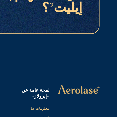
إيليت®؟
لمحة عامة عن
«إيرولاز»
معلومات عنا