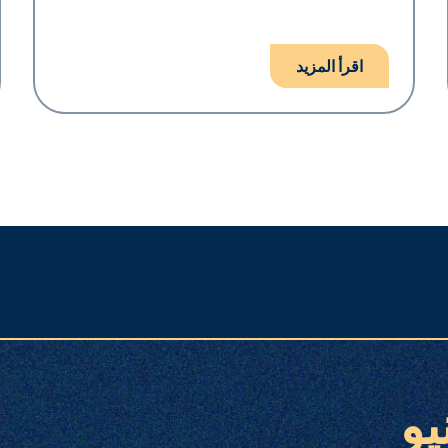
اقرأ المزيد
يو