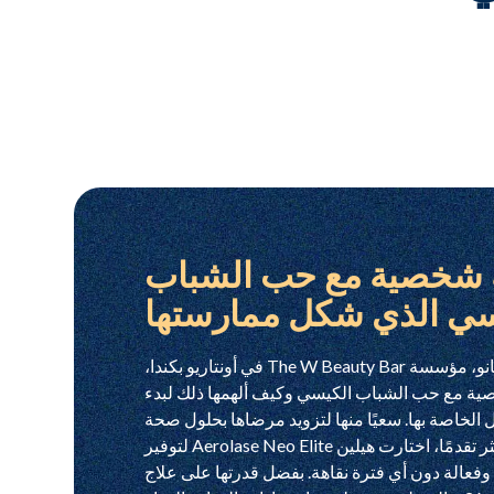
 شخصية مع حب الشباب
سي الذي شكل ممارستها
تشارك هيلين خنانو، مؤسسة The W Beauty Bar في أونتاريو بكندا،
ية مع حب الشباب الكيسي وكيف ألهمها ذلك لبدء
الخاصة بها. سعيًا منها لتزويد مرضاها بحلول صحة
الجلد الأكثر تقدمًا، اختارت هيلين Aerolase Neo Elite لتوفير
فعالة دون أي فترة نقاهة. بفضل قدرتها على علاج