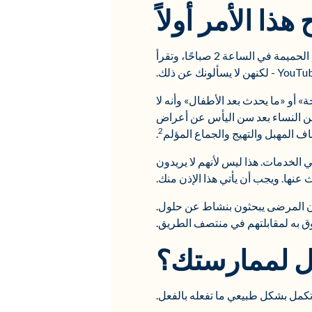
ا الأمر أولاً
الحقيقة غير المريحة هي أن مرضاك يعانون في صمت. تبحث النساء على Google عن مخاوفهن الصحية الحميمة في الساعة 2 صباحًا، وتقرأ
 أو «ما يحدث بعد الأطفال» وأنه لا
 شيء. كما ذكرنا، تعاني 50٪ من النساء من التراخي المهبلي بعد الولادة، بينما تبلغ حوالي 75٪ من النساء بعد سن اليأس عن أعراض
2
.
الخدمات. هذا ليس لأنهم لا يريدون
 عنها. ويجب أن يأتي هذا الإذن منك.
أن المرضى يبحثون بنشاط عن حلول.
ق به لمقابلتهم في منتصف الطريق.
عل لممارستك؟
 تكمل بشكل طبيعي ما تفعله بالفعل.