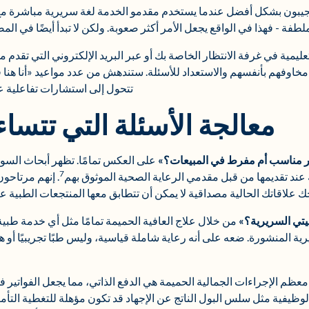
جيبون بشكل أفضل عندما يستخدم مقدمو الخدمة لغة سريرية مباشرة م
ة - فهذا في الواقع يجعل الأمر أكثر صعوبة. ولكن لا تبدأ أيضًا في ال
لتعليمية في غرفة الانتظار الخاصة بك أو عبر البريد الإلكتروني التي ت
اوفهم بأنفسهم والاستعداد للأسئلة. ستندهش من عدد مواعيد «أنا هنا 
تتحول إلى استشارات تفاعلية عن
معالجة الأسئلة التي تتساء
ر مناسب أم مفرط في المبيعات؟»
7
ة عند تقديمها من قبل مقدمي الرعاية الصحية الموثوق بهم
. إنهم مرتاحون
ك علاقاتك الحالية مصداقية لا يمكن أن تتطابق معها المنتجعات الطبية عب
تي السريرية؟»
من خلال علاج العافية الحميمة تمامًا مثل أي خدمة طبية
رية المنشورة. ضعه على أنه رعاية شاملة قياسية، وليس طبًا تجريبيًا أو ه
عظم الإجراءات الجمالية الحميمة هي الدفع الذاتي، مما يجعل الفواتير ف
لوظيفية مثل سلس البول الناتج عن الإجهاد قد تكون مؤهلة للتغطية التأم