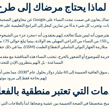
لماذا يحتاج مرضاك إلى طرح هذ
، وتجرب كل شيء بدءًا من تمارين كيجل إلى البرامج التعليمية على YouTube - لكنهن لا يسألونك عن ذلك.
رضون أنه ليس شيئًا تعالجه. إنهم يعتقدون أنه «مجرد جزء من الشيخوخة»
يمكن فعل أي
متلازمة الجهاز البولي التناسلي لانقطاع الطمث (GSM)، بما في ذلك جفاف المهبل والتهيج والجماع المؤلم
رمة للموضوع أو الشعور بالحرج، تتجنب النساء هذه المناقشة مع مقدمي 
المساعدة - بل لأنهم ينتظرون الإذن للتحدث
4
ميمة إلى 60 مليار دولار بحلول عام 2030
، مما يعني 
إنهم بحاجة فقط إلى مزود موثو
مات التي تعتبر منطقية بالف
تصبح متخصصًا في الصحة الحميمة بين عشية وضحاها. ابدأ بالعلاجات التي