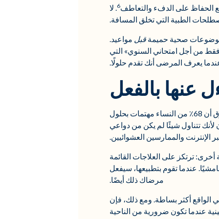
6
ع الحفاظ على الدفء والتعاطف
. لا
مصطلحات الطبية التي تخلق المسافة.
قدم موضوعات صحية حميمة
قبل
مواعيد.
فقط من أجل امتحاني السنوي» التي
دما يعرف المرضى أنك تقدم حلولًا.
ل عنها بالفعل
على العكس تمامًا. تظهر أبحاث السوق أن 68٪ من النساء مهتمات بحلول
 لأنك تتناول شيئًا لم يكن من دواعي
ر الإنترنت والممارسين العشوائيين.
 أخرى: ترتكز على العلاجات القائمة
امشيًا. عندما تقوم بتطبيعها، سيفعل
مرضاك ذلك أيضًا.
ي الواقع أكثر بساطة. ومع ذلك، فإن
ينية عندما تكون ضرورية من الناحية