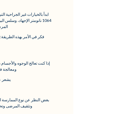
ابدأ بالخيارات غير الجراحية ال
1064 نانومتر الإجهاد، وسلس البول، والتراخي المهبلي، وأعراض GSM من خلال إعادة تشكيل الكولاجين - لا يلزم إجراء جراحة.
المرضى إلى 3-4 جلسات، وأنت تقدم لهم حلاً
فكر في الأمر بهذه الطريقة: 
إذا كنت تعالج الوجوه والأجسام
ومعالجة فر
يشعر عم
بغض النظر عن نوع الممارسة الخ
وتثقيف المرضى وتحدي