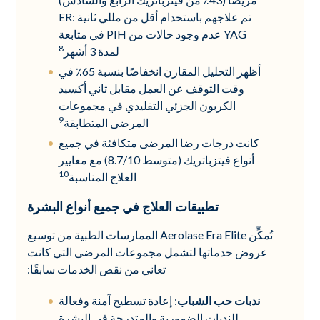
تم علاجهم باستخدام أقل من مللي ثانية ER:
YAG عدم وجود حالات من PIH في متابعة
8
لمدة 3 أشهر
أظهر التحليل المقارن انخفاضًا بنسبة 65٪ في
وقت التوقف عن العمل مقابل ثاني أكسيد
الكربون الجزئي التقليدي في مجموعات
9
المرضى المتطابقة
كانت درجات رضا المرضى متكافئة في جميع
أنواع فيتزباتريك (متوسط 8.7/10) مع معايير
10
العلاج المناسبة
تطبيقات العلاج في جميع أنواع البشرة
تُمكِّن Aerolase Era Elite الممارسات الطبية من توسيع
عروض خدماتها لتشمل مجموعات المرضى التي كانت
تعاني من نقص الخدمات سابقًا:
ندبات حب الشباب
: إعادة تسطيح آمنة وفعالة
للندبات الضمورية والمتدرجة في البشرة