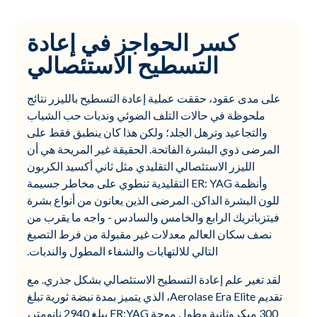
كسر الحواجز في إعادة
التسطيح الاستئصالي
على مدى عقود، حققت عملية إعادة التسطيح بالليزر نتائج
ملحوظة في حالات التلف الضوئي وندبات حب الشباب
والتجاعيد وترهل الجلد؛ ولكن هذا كان ينطبق فقط على
المرضى ذوي البشرة الفاتحة. الحقيقة غير المريحة هي أن
الليزر الاستئصالي التقليدي مثل ثاني أكسيد الكربون
وأنظمة ER: YAG التقليدية تنطوي على مخاطر جسيمة
للون البشرة الداكن. المرضى الذين يعانون من أنواع بشرة
فيتزباتريك الرابع والخامس والسادس - واجه ما يقرب من
نصف سكان العالم معدلات غير مقبولة من فرط التصبغ
التالي للالتهابات والشفاء المطول والندبات.
لقد تغير علم إعادة التسطيح الاستئصالي بشكل جذري. مع
تقديم Aerolase Era Elite، الذي يتميز بمدة نبضة ثورية تبلغ
300 ميكروثانية وطول موجة ER:YAG يبلغ 2940 نانومتر،