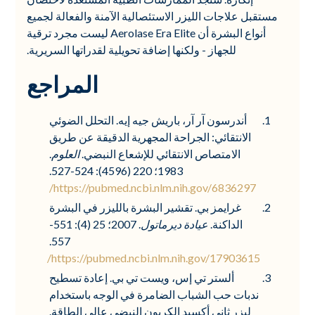
مستقبل علاجات الليزر الاستئصالية الآمنة والفعالة لجميع
أنواع البشرة أن Aerolase Era Elite ليست مجرد ترقية
للجهاز - ولكنها إضافة تحويلية لقدراتها السريرية.
المراجع
أندرسون آر آر، باريش جيه إيه. التحلل الضوئي
الانتقائي: الجراحة المجهرية الدقيقة عن طريق
الامتصاص الانتقائي للإشعاع النبضي.
العلوم
.
1983؛ 220 (4596): 524-527.
https://pubmed.ncbi.nlm.nih.gov/6836297/
غرايمز بي. تقشير البشرة بالليزر في البشرة
الداكنة.
عيادة ديرماتول
. 2007؛ 25 (4): 551-
557.
https://pubmed.ncbi.nlm.nih.gov/17903615/
ألستر تي إس، ويست تي بي. إعادة تسطيح
ندبات حب الشباب الضامرة في الوجه باستخدام
ليزر ثاني أكسيد الكربون النبضي عالي الطاقة.