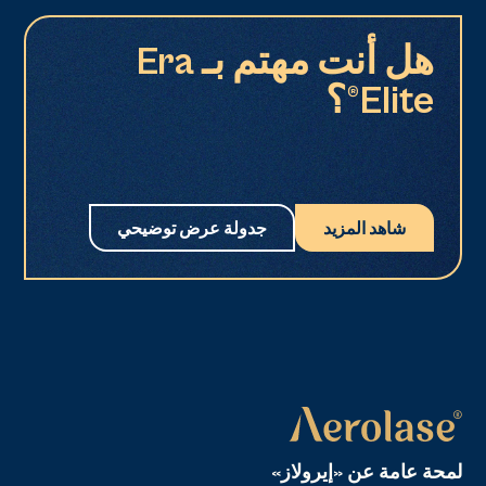
هل أنت مهتم بـ Era
Elite®؟
شاهد المزيد
جدولة عرض توضيحي
لمحة عامة عن «إيرولاز»