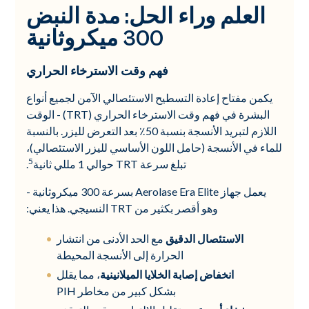
العلم وراء الحل: مدة النبض
300 ميكروثانية
فهم وقت الاسترخاء الحراري
يكمن مفتاح إعادة التسطيح الاستئصالي الآمن لجميع أنواع
البشرة في فهم وقت الاسترخاء الحراري (TRT) - الوقت
اللازم لتبريد الأنسجة بنسبة 50٪ بعد التعرض لليزر. بالنسبة
للماء في الأنسجة (حامل اللون الأساسي لليزر الاستئصالي)،
5
تبلغ سرعة TRT حوالي 1 مللي ثانية
.
يعمل جهاز Aerolase Era Elite بسرعة 300 ميكروثانية -
وهو أقصر بكثير من TRT النسيجي. هذا يعني:
الاستئصال الدقيق
مع الحد الأدنى من انتشار
الحرارة إلى الأنسجة المحيطة
انخفاض إصابة الخلايا الميلانينية
، مما يقلل
بشكل كبير من مخاطر PIH