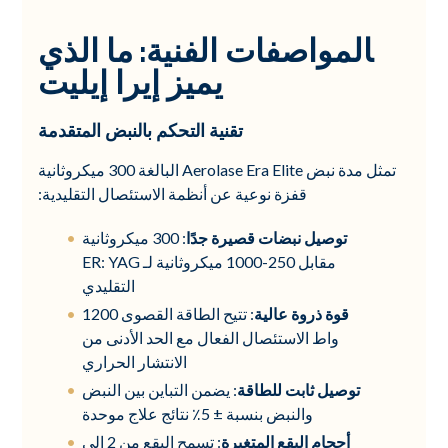
المواصفات الفنية: ما الذي
يميز إيرا إيليت
تقنية التحكم بالنبض المتقدمة
تمثل مدة نبض Aerolase Era Elite البالغة 300 ميكروثانية
قفزة نوعية عن أنظمة الاستئصال التقليدية:
توصيل نبضات قصيرة جدًا
: 300 ميكروثانية
مقابل 250-1000 ميكروثانية لـ ER: YAG
التقليدي
قوة ذروة عالية
: تتيح الطاقة القصوى 1200
واط الاستئصال الفعال مع الحد الأدنى من
الانتشار الحراري
توصيل ثابت للطاقة
: يضمن التباين بين النبض
والنبض بنسبة ± 5٪ نتائج علاج موحدة
أحجام البقع المتغيرة
: تسمح البقع من 2 إلى