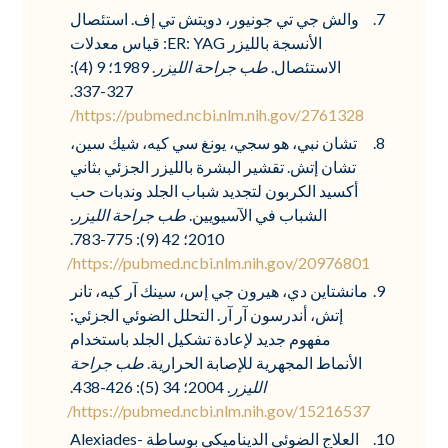
والش جي تي جونيور، دويتش تي إف. استئصال
الأنسجة بالليزر ER: YAG: قياس معدلات
الاستئصال.
طب جراحة الليزر
. 1989؛ 9 (4):
327-337.
https://pubmed.ncbi.nlm.nih.gov/2761328/
تشان نبي، هو سجي، يونغ سي كيه، شيك سين،
تشان إتش. تقشير البشرة بالليزر الجزئي بثاني
أكسيد الكربون لتجديد شباب الجلد وندبات حب
الشباب في الآسيويين.
طب جراحة الليزر
.
2010؛ 42 (9): 775-783.
https://pubmed.ncbi.nlm.nih.gov/20976801/
مانشتاين دي، هيرون جي إس، سينك آر كيه، تانر
إتش، أندرسون آر آر. التحلل الضوئي الجزئي:
مفهوم جديد لإعادة تشكيل الجلد باستخدام
الأنماط المجهرية للإصابة الحرارية.
طب جراحة
الليزر
. 2004؛ 34 (5): 426-438.
https://pubmed.ncbi.nlm.nih.gov/15216537/
العلاج الضوئي الديناميكي بوساطة Alexiades-