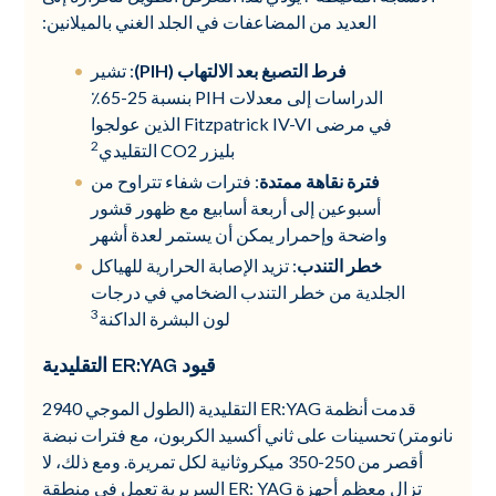
العديد من المضاعفات في الجلد الغني بالميلانين:
فرط التصبغ بعد الالتهاب (PIH)
: تشير
الدراسات إلى معدلات PIH بنسبة 25-65٪
في مرضى Fitzpatrick IV-VI الذين عولجوا
2
بليزر CO2 التقليدي
فترة نقاهة ممتدة
: فترات شفاء تتراوح من
أسبوعين إلى أربعة أسابيع مع ظهور قشور
واضحة وإحمرار يمكن أن يستمر لعدة أشهر
خطر التندب
: تزيد الإصابة الحرارية للهياكل
الجلدية من خطر التندب الضخامي في درجات
3
لون البشرة الداكنة
قيود ER:YAG التقليدية
قدمت أنظمة ER:YAG التقليدية (الطول الموجي 2940
نانومتر) تحسينات على ثاني أكسيد الكربون، مع فترات نبضة
أقصر من 250-350 ميكروثانية لكل تمريرة. ومع ذلك، لا
تزال معظم أجهزة ER: YAG السريرية تعمل في منطقة