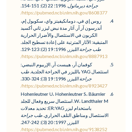
جراحة ديرماتول
. 1996؛ 22 (2): 151-154.
https://pubmed.ncbi.nlm.nih.gov/8608377/
روس إي في، دومانكيفيتز واي، سكوبول إم،
أندرسون آر آر. آثار مدة نبض ليزر ثاني أكسيد
الكربون في الاستئصال والأضرار الحرارية
المتبقية: الآثار المترتبة على إعادة تسطيح الجلد.
طب جراحة الليزر
. 1996؛ 19 (2): 123-129.
https://pubmed.ncbi.nlm.nih.gov/8887913/
كوفمان آر، هيبست آر. الإربيوم النبضي:
استئصال YAG بالليزر في الجراحة الجلدية.
طب
جراحة الليزر
. 1996؛ 19 (3): 324-330.
https://pubmed.ncbi.nlm.nih.gov/8923427/
Hohenleutner U، Hohenleutner S، Bäumler
W، Landthaler M. استئصال سريع وفعال للجلد
باستخدام ليزر ER:YAG: تحديد معدلات
الاستئصال ومناطق التلف الحراري.
طب جراحة
الليزر
. 1997؛ 20 (3): 242-247.
https://pubmed.ncbi.nlm.nih.gov/9138252/