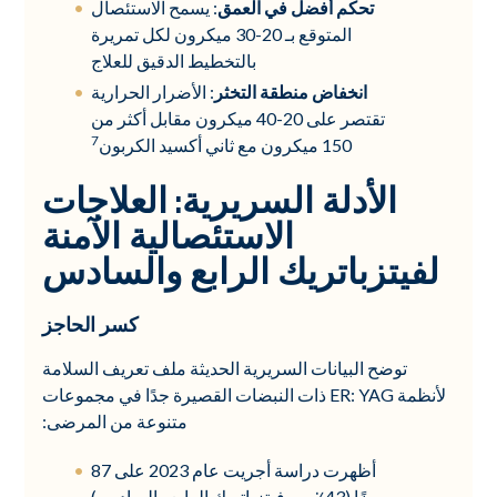
تحكم أفضل في العمق
: يسمح الاستئصال
المتوقع بـ 20-30 ميكرون لكل تمريرة
بالتخطيط الدقيق للعلاج
انخفاض منطقة التخثر
: الأضرار الحرارية
تقتصر على 20-40 ميكرون مقابل أكثر من
7
150 ميكرون مع ثاني أكسيد الكربون
الأدلة السريرية: العلاجات
الاستئصالية الآمنة
لفيتزباتريك الرابع والسادس
كسر الحاجز
توضح البيانات السريرية الحديثة ملف تعريف السلامة
لأنظمة ER: YAG ذات النبضات القصيرة جدًا في مجموعات
متنوعة من المرضى:
أظهرت دراسة أجريت عام 2023 على 87
مريضًا (43٪ من فيتزباتريك الرابع والسادس)