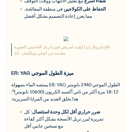
شفاء أسرع
مع تقليل الالتهاب ووقت التوقف
الحفاظ على الكولاجين
في منطقة المعالجة،
مما يعزز إعادة التصميم بشكل أفضل
علاج إيرولاز إيرا إيليت لمريض فيتزباتريك الخامس. الصورة
مقدمة من آشلي بونكلمان، LE.
ميزة الطول الموجي ER: YAG
الطول الموجي 2940 نانومتر ER: YAG يمتصه الماء بسهولة
6
12-18 مرة أكثر من ثاني أكسيد الكربون (10600 نانومتر)
.
هذا يخلق العديد من المزايا السريرية:
ضرر حراري أقل لكل وحدة استئصال
: كل
تمريرة ليزر تزيل الأنسجة بشكل أكثر كفاءة
مع تسخين جانبي أقل