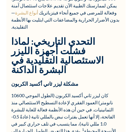
يمكن لممارستك الطبية الآن تقديم علاجات استئصال آمنة
وفعالة للمرضى في جميع أنحاء فيتزباتريك
أنواع البشرة
—
بدون الأضرار الحرارية والمضاعفات التي ابتليت بها الأنظمة
التقليدية.
التحدي التاريخي: لماذا
فشلت أجهزة الليزر
الاستئصالية التقليدية في
البشرة الداكنة
مشكلة ليزر ثاني أكسيد الكربون
كان ليزر ثاني أكسيد الكربون (الطول الموجي 10600
نانومتر) العمود الفقري لإعادة التسطيح الاستئصالي منذ
الثمانينيات. في حين أن هذه الأنظمة فعالة للغاية للبشرة
الفاتحة، إلا أنها تعمل بفترات نبض بالمللي ثانية (عادةً 0.5-
1.0 مللي ثانية)، مما يتسبب في تلف حراري كبير في
1
الأنسجة المحيطة
. يؤدي هذا التعرض الطويل للحرارة إلى