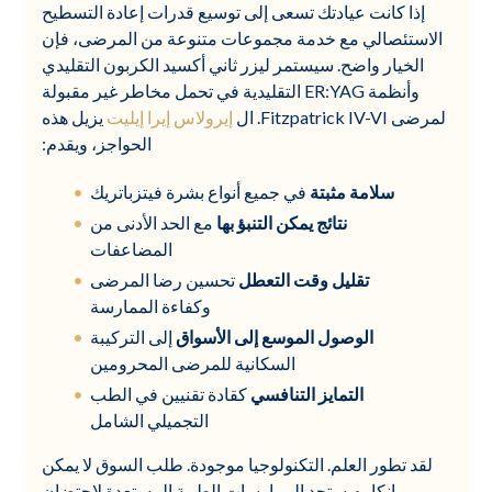
إذا كانت عيادتك تسعى إلى توسيع قدرات إعادة التسطيح
الاستئصالي مع خدمة مجموعات متنوعة من المرضى، فإن
الخيار واضح. سيستمر ليزر ثاني أكسيد الكربون التقليدي
وأنظمة ER:YAG التقليدية في تحمل مخاطر غير مقبولة
لمرضى Fitzpatrick IV-VI. ال
إيرولاس إيرا إيليت
يزيل هذه
الحواجز، ويقدم:
سلامة مثبتة
في جميع أنواع بشرة فيتزباتريك
نتائج يمكن التنبؤ بها
مع الحد الأدنى من
المضاعفات
تقليل وقت التعطل
تحسين رضا المرضى
وكفاءة الممارسة
الوصول الموسع إلى الأسواق
إلى التركيبة
السكانية للمرضى المحرومين
التمايز التنافسي
كقادة تقنيين في الطب
التجميلي الشامل
لقد تطور العلم. التكنولوجيا موجودة. طلب السوق لا يمكن
إنكاره. ستجد الممارسات الطبية المستعدة لاحتضان