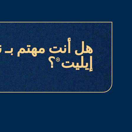
هل أنت مهتم بـ ن
إيليت®؟