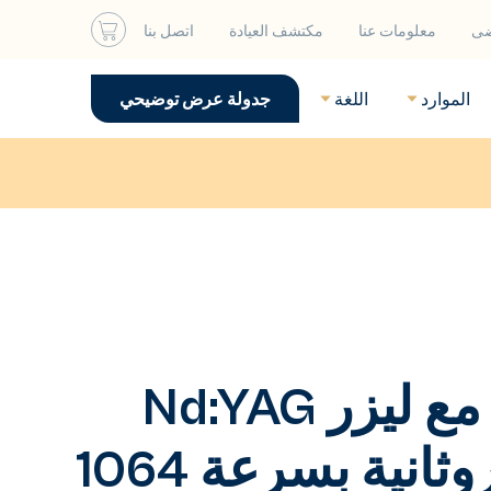
ضى
معلومات عنا
مكتشف العيادة
اتصل بنا
الموارد
اللغة
جدولة عرض توضيحي
العلاج المركب مع ليزر Nd:YAG
بقوة 650 ميكروثانية بسرعة 1064