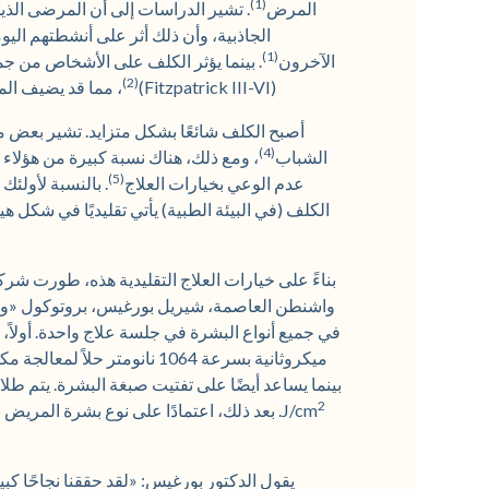
(1)
المرض
. تشير الدراسات إلى أن المرضى الذ
الجاذبية، وأن ذلك أثر على أنشطتهم اليوم
(1)
الآخرون
. بينما يؤثر الكلف على الأشخاص من جميع
(2)
(Fitzpatrick III-VI)
، مما قد يضيف ال
أصبح الكلف شائعًا بشكل متزايد. تشير بعض مرا
(4)
الشباب
، ومع ذلك، هناك نسبة كبيرة من هؤلاء ا
(5)
عدم الوعي بخيارات العلاج
. بالنسبة لأولئك
الكلف (في البيئة الطبية) يأتي تقليديًا في شكل ه
واشنطن العاصمة، شيريل بورغيس، بروتوكول «واح
ميكروثانية بسرعة 1064 نانومتر حلاً لمعالجة مكونات الميلانين الجلدي والأوعية الدموية العميقة
2
J/cm
. بعد ذلك، اعتمادًا على نوع بشرة المريض 