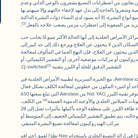
ين يعانون من اضطرابات التصبغ يشعرون بالوعي الذاتي وعدم
ية وشعروا بالحاجة إلى بذل جهد لإخفاء حالتهم وإلا سيهتم بها
 أنواع البشرة، إلا أنه يسود لدى النساء ذوات البشرة الداكنة
(3)
مزيد من الصعوبة إلى اضطراب مزمن يصعب علاجه بالفعل
.
كز الأمراض الجلدية إلى أنها الحالة الأكثر شيوعًا بجانب حب
لسكان الذين لا يبحثون عن العلاج ويرجع ذلك إلى حد كبير إلى
 الذين يبحثون عن العلاج، فإن النهج الجماعي المألوف لمعالجة
يدروكينون أو مركبات موضعية أخرى، أو التقشير الكيميائي، أو
(3)
التقشير الدقيق للجلد أو الليزر بتقنية Q-switched
.
بناءً على خيارات العلاج التقليدية هذه، طورت شركة Aerolase، مع الخبرة السريرية لطبيبة الأمراض الجلدية في
د أو اثنين» المكون من خطوتين لمعالجة الكلف بشكل فعال
في جميع أنواع البشرة في جلسة علاج واحدة. أولاً، توفر تقنية الليزر Nd: YAG من Aerolase التي تبلغ سعتها 650
(6)
من الكلف،
بينما يساعد أيضًا على تفتيت صبغة البشرة. يتم طلاء طاقة الليزر على منطقة الوجه بأكملها بتأثيرات تصل إلى 28
وحالته، يتم تطبيق التقشير الكيميائي الخفيف إلى المتوسط أو
مركب الهيدروكينون لمعالجة تصبغ البشرة المتبقي.
يقول الدكتور بورغيس: «لقد حققنا نجاحًا كبيرًا في إزالة التصبغ الجلدي باستخدام Neo نظرًا لعمق اختراقه