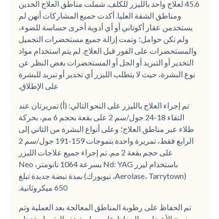
45.6 لعلاج واحد بالليزر للكلف. شملت مناطق العلاج الخدين
ومناطق الشفة العليا. أكدت جميع المشاركات أنهن لم
يستخدمن عقار أكوتاني أو أي أدوية أخرى حساسة للضوء،
ولم تكن حوامل؛ وتمت إزالة جميع مستحضرات التجميل
والمستحضرات على الفور قبل العلاج. لم يتم استخدام مواد
التخدير أو التبريد أو الجل أو المستحضرات بغض النظر عن
نوع البشرة، حيث لا يتطلب الليزر أي تخدير أو تبريد للبشرة
على الإطلاق.
تم إجراء العلاج بالليزر على النحو التالي: (أ) تمريرتان عند
التقاء 18-24 جول/سم 2 على بقعة بحجم 6 مم، بحركة
طلاء عبر مناطق العلاج؛ وعلى أنواع البشرة من الثاني إلى
الرابع فقط، تمريرة واحدة بتموجات 159-191 جول/سم 2
على حجم بقعة 2 مم. تم إجراء جميع علاجات الليزر
باستخدام ليزر Nd: YAG بسرعة 1064 نانومتر، Neo
(Aerolase، Tarrytown، نيويورك) بمدة نبضة جديدة تبلغ
650 ميكروثانية.
تم الحفاظ على رطوبة المناطق المعالجة بعد العملية وتم
نصح الأشخاص بالحفاظ على رطوبة هذه البقع باستخدام