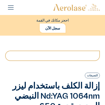
احجز مكانك في القمة
سجل الآن
التصبغات
إزالة الكلف باستخدام ليزر
Nd:YAG 1064nm النبضي