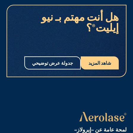
هل أنت مهتم بـ نيو
إيليت®؟
شاهد المزيد
جدولة عرض توضيحي
لمحة عامة عن «إيرولاز»