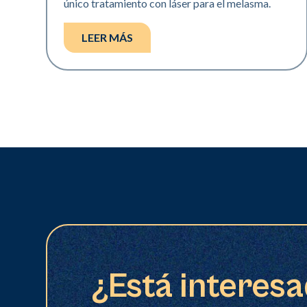
único tratamiento con láser para el melasma.
LEER MÁS
¿Está interesa