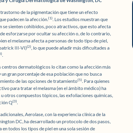
ía y Cirugía Dermatológica de Washington, DC
rastorno de la pigmentación que tiene un efecto
(1)
 que padecen la afección.
. Los estudios muestran que
n se sienten cohibidos, poco atractivos, que esto afecta
 de esforzarse por ocultar su afección o, de lo contrario,
 bien el melasma afecta a personas de todo tipo de piel,
(2)
atrick III-VI)
, lo que puede añadir más dificultades a
3)
.
s centros dermatológicos lo citan como la afección más
y un gran porcentaje de esa población que no busca
(5)
imiento de las opciones de tratamiento
. Para quienes
ctivo para tratar el melasma (en el ámbito médico) ha
 u otros compuestos tópicos, las exfoliaciones químicas,
(3)
ción Q
.
icionales, Aerolase, con la experiencia clínica de la
ington DC, ha desarrollado un protocolo de dos pasos,
en todos los tipos de piel en una sola sesión de