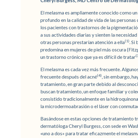
Cheryl Burgess, MD Centro de Dermatolog
El melasma es ampliamente conocido como un t
profundo en la calidad de vida de las personas
los pacientes con trastornos de la pigmentació
a sus actividades diarias y sienten la necesidad
(1)
otras personas prestarían atención a ella
. Si
predomina en mujeres de piel más oscura (Fitzp
(
un trastorno crónico que ya es difícil de tratar
El melasma es cada vez más frecuente. Alguno
(4)
frecuente después del acné
, sin embargo, ha
tratamiento, en gran parte debido al desconoc
buscan tratamiento, un enfoque familiar y cole
consistido tradicionalmente en la hidroquinona
la microdermoabrasión o el láser con conmuta
Basándose en estas opciones de tratamiento trad
dermatóloga Cheryl Burgess, con sede en Wash
«uno a dos» para tratar eficazmente el melasma 