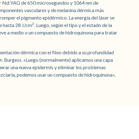
láser Nd:YAG de 650 microsegundos y 1064 nm de
componentes vasculares y de melanina dérmica más
 romper el pigmento epidérmico. La energía del láser se
2
de hasta 28 J/cm
. Luego, según el tipo y el estado de la
o leve a medio o un compuesto de hidroquinona para tratar
gmentación dérmica con el Neo debido a su profundidad
 Dr. Burgess. «Luego (normalmente) aplicamos una capa
nerar una nueva epidermis y eliminar los problemas
 mezclarla, podemos usar un compuesto de hidroquinona»,