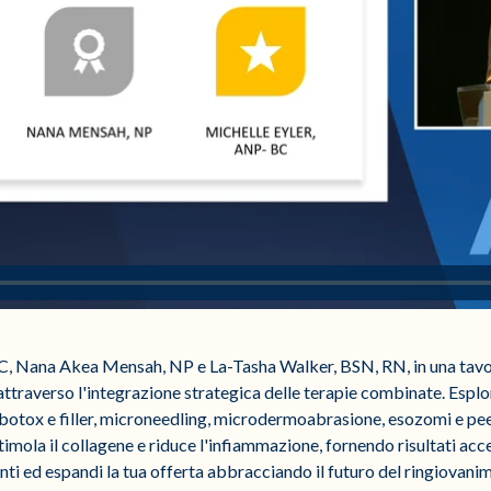
BC, Nana Akea Mensah, NP e La-Tasha Walker, BSN, RN, in una tavo
 attraverso l'integrazione strategica delle terapie combinate. Esplo
 botox e filler, microneedling, microdermoabrasione, esozomi e peel
timola il collagene e riduce l'infiammazione, fornendo risultati accel
nti ed espandi la tua offerta abbracciando il futuro del ringiovani