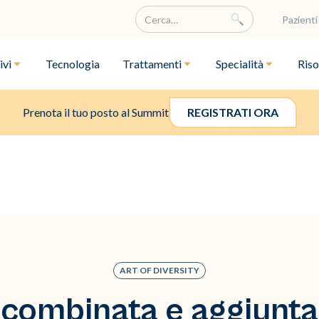
Pazienti
ivi
Tecnologia
Trattamenti
Specialità
Riso
Prenota il tuo posto al Summit
REGISTRATI ORA
ART OF DIVERSITY
 combinata e aggiunta 