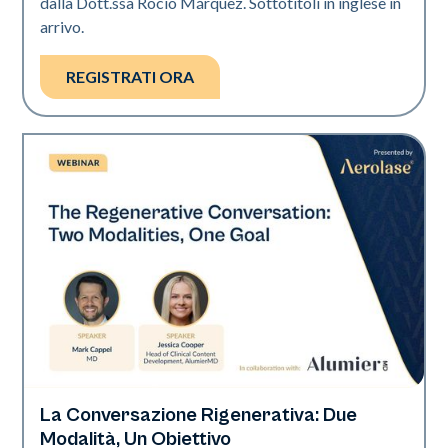
dalla Dott.ssa Rocío Márquez. Sottotitoli in inglese in
arrivo.
REGISTRATI ORA
La Conversazione Rigenerativa: Due
Neo Elite
Modalità, Un Obiettivo