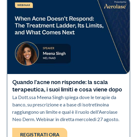
Quando l'acne non risponde: la scala
Neo Elite
terapeutica, i suoi limiti e cosa viene dopo
La Dott.ssa Meena Singh spiega dove le terapie da
banco, su prescrizione e a base di isotretinoina
raggiungono un limite e qual è il ruolo dell'Aerolase
Neo Derm. Webinar in diretta mercoledì 27 agosto.
REGISTRATI ORA