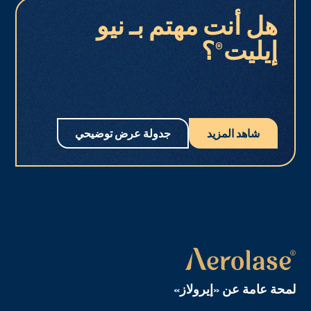
هل أنت مهتم بـ نيو
إيليت®؟
شاهد المزيد
جدولة عرض توضيحي
لمحة عامة عن «إيرولاز»