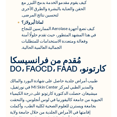
كيف يقوم مقدمو الخدمة بدمج الليزر مع
الحقن والعناية بالبشرة والطرق الأخرى
لتحسين نتائج المرضى.
لماذا أيرولاز؟
كيف تضع أجهزة Aerolase الممارسين للنجاح
في هذا المشهد المتطور، حيث تقدم حلولًا آمنة
وفعالة ومتعددة الاستخدامات للمتطلبات
الجمالية العالمية الحالية.
مُقدم من فرانسيسكا
كارتونو، DO، FAOCD، FAAD
طبيب أمراض جلدية حاصل على شهادة البورد والمالك
والمدير الطبي لمركز MI Skin Center في نورثفيل،
ميشيغان. حصلت الدكتورة كارتونو على درجة الكيمياء
الحيوية من جامعة كاليفورنيا في لوس أنجلوس، والتحقت
بجامعة ويسترن للعلوم الصحية لكلية الطب، وأكملت
إقامتها في الأمراض الجلدية من خلال جامعة ولاية