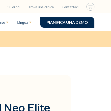
Su di noi
Trova una clinica
Contattaci
rse
Lingua
PIANIFICA UNA DEMO
l Neo Elite