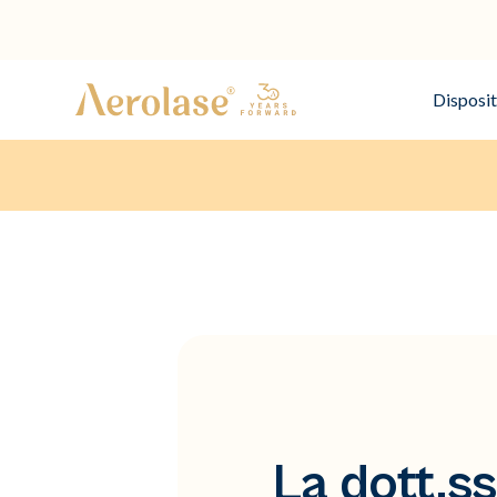
Disposit
La dott.ss