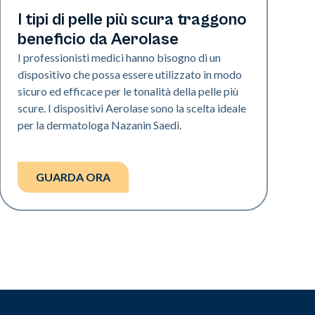
Neo Elite | Video
I tipi di pelle più scura traggono
beneficio da Aerolase
I professionisti medici hanno bisogno di un
dispositivo che possa essere utilizzato in modo
sicuro ed efficace per le tonalità della pelle più
scure. I dispositivi Aerolase sono la scelta ideale
per la dermatologa Nazanin Saedi.
GUARDA ORA