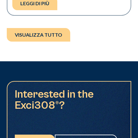
LEGGI DI PIÙ
VISUALIZZA TUTTO
Interested in the
Exci308®?