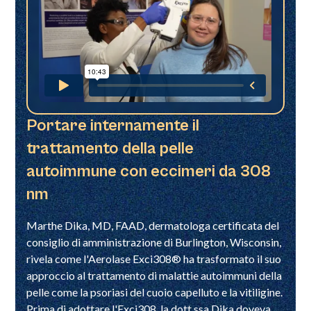
Portare internamente il
trattamento della pelle
autoimmune con eccimeri da 308
nm
Marthe Dika, MD, FAAD, dermatologa certificata del
consiglio di amministrazione di Burlington, Wisconsin,
rivela come l'Aerolase Exci308® ha trasformato il suo
approccio al trattamento di malattie autoimmuni della
pelle come la psoriasi del cuoio capelluto e la vitiligine.
Prima di adottare l'Exci308, la dott.ssa Dika doveva