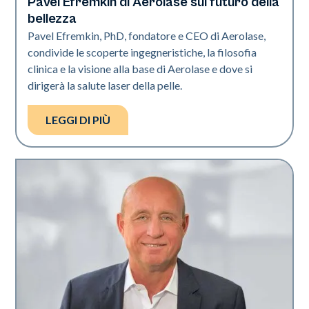
Pavel Efremkin di Aerolase sul futuro della
Industria
bellezza
Pavel Efremkin, PhD, fondatore e CEO di Aerolase,
condivide le scoperte ingegneristiche, la filosofia
clinica e la visione alla base di Aerolase e dove si
dirigerà la salute laser della pelle.
LEGGI DI PIÙ