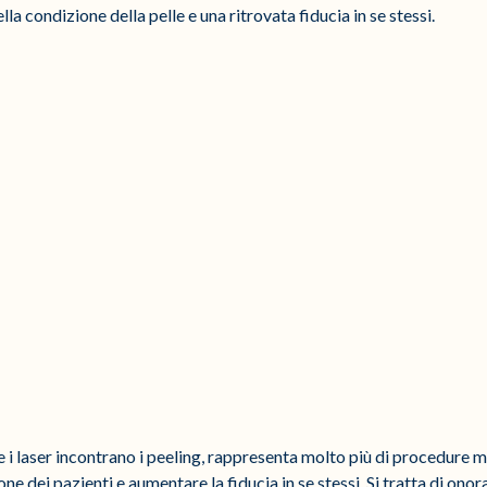
la condizione della pelle e una ritrovata fiducia in se stessi.
e i laser incontrano i peeling, rappresenta molto più di procedure m
e dei pazienti e aumentare la fiducia in se stessi. Si tratta di onorar