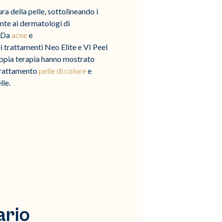
ra della pelle, sottolineando i
ente ai dermatologi di
. Da
acne
e
 trattamenti Neo Elite e VI Peel
doppia terapia hanno mostrato
l trattamento
pelle di colore
e
lle.
ario