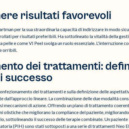
nere risultati favorevoli
Hartman per la sua straordinaria capacità di indirizzare in modo sic
ollati per risultati preferibili. Ha sottolineato la vitalità della ge
a pelle e come VI Peel svolga un ruolo essenziale. L'interruzione con
 orribili.
nto dei trattamenti: defin
di successo
 confezionamento dei trattamenti e sulla definizione delle aspettative
te dall'approccio lineare. La combinazione delle due modalità consen
i meccanismi di azione. Offrendo un piano di trattamento coerente 
i olistiche che migliorano la compliance del paziente, migliorando il
dio, sottolineando il successo delle terapie combinate. Un pazient
ria (PIH) sono stati sottoposti a una serie di trattamenti Neo Elite