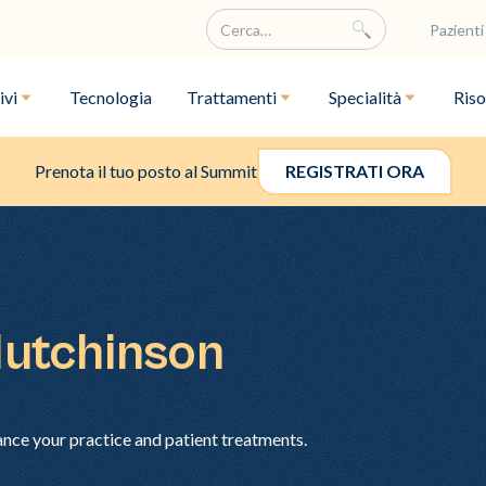
Pazienti
ivi
Tecnologia
Trattamenti
Specialità
Riso
Prenota il tuo posto al Summit
REGISTRATI ORA
Hutchinson
ance your practice and patient treatments.