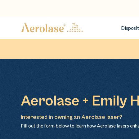
Disposit
Aerolase + Emily 
Interested in owning an Aerolase laser?
Fill out the form below to learn how Aerolase lasers enh