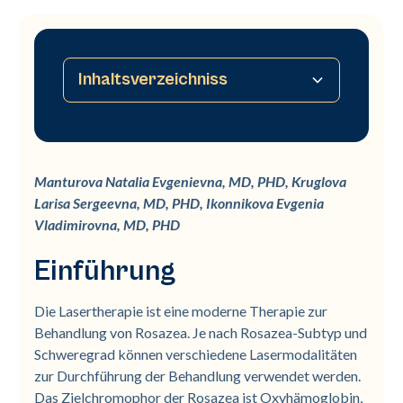
Inhaltsverzeichniss
Einführung
Materialien und Methoden
Ergebnisse
Diskussion
Manturova Natalia Evgenievna, MD, PHD, Kruglova
Larisa Sergeevna, MD, PHD, Ikonnikova Evgenia
Vladimirovna, MD, PHD
Einführung
Die Lasertherapie ist eine moderne Therapie zur
Behandlung von Rosazea. Je nach Rosazea-Subtyp und
Schweregrad können verschiedene Lasermodalitäten
zur Durchführung der Behandlung verwendet werden.
Das Zielchromophor der Rosazea ist Oxyhämoglobin,