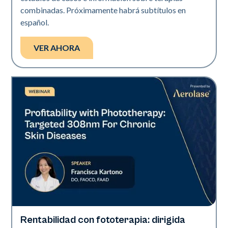
combinadas. Próximamente habrá subtítulos en
español.
VER AHORA
Rentabilidad con fototerapia: dirigida
Exci308