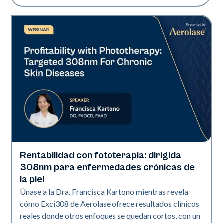
Rentabilidad con fototerapia: dirigida
Exci308
308nm para enfermedades crónicas de
la piel
Únase a la Dra. Francisca Kartono mientras revela
cómo Exci308 de Aerolase ofrece resultados clínicos
reales donde otros enfoques se quedan cortos, con un