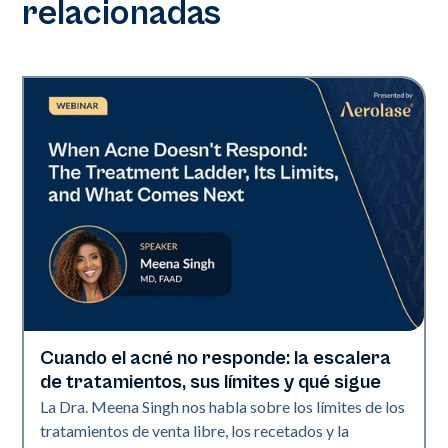
relacionadas
Cuando el acné no responde: la escalera
Neo Elite
de tratamientos, sus límites y qué sigue
La Dra. Meena Singh nos habla sobre los límites de los
tratamientos de venta libre, los recetados y la