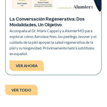
La Conversación Regenerativa: Dos
Neo Elite
Modalidades, Un Objetivo
Acompaña al Dr. Mark Cappel y a AlumierMD para
explorar cómo Aerolase Neo, los peelings Jessner y el
cuidado de la piel apoyan la salud regenerativa de la
piel y su longevidad. Próximamente habrá subtítulos
en español.
VER AHORA
VER TODO