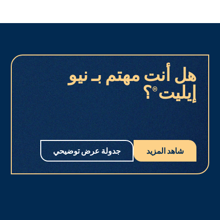
هل أنت مهتم بـ نيو
إيليت®؟
شاهد المزيد
جدولة عرض توضيحي