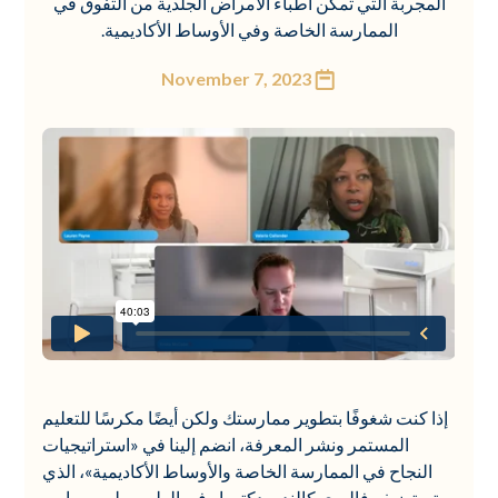
المجربة التي تمكن أطباء الأمراض الجلدية من التفوق في
الممارسة الخاصة وفي الأوساط الأكاديمية.
November 7, 2023
إذا كنت شغوفًا بتطوير ممارستك ولكن أيضًا مكرسًا للتعليم
المستمر ونشر المعرفة، انضم إلينا في «استراتيجيات
النجاح في الممارسة الخاصة والأوساط الأكاديمية»، الذي
تستضيفه فاليري كالندر، دكتوراه في الطب، ولورين باين،