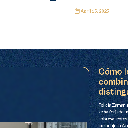
April 15, 2025
Cómo l
combin
disting
Felicia Zaman
se ha forjado u
sobresalientes 
introdujo la Ae