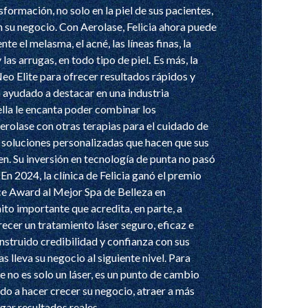
formación, no solo en la piel de sus pacientes,
 su negocio. Con Aerolase, Felicia ahora puede
te el melasma, el acné, las líneas finas, la
las arrugas, en todo tipo de piel
.
Es más, la
eo Elite para ofrecer resultados rápidos y
 ayudado a destacar en una industria
ella le encanta poder combinar los
erolase con otras terapias para el cuidado de
o soluciones personalizadas que hacen que sus
en. Su inversión en tecnología de punta no pasó
En 2024, la clínica de Felicia ganó el premio
e Award al Mejor Spa de Belleza en
ito importante que acredita, en parte, a
recer un tratamiento láser seguro, eficaz e
onstruido credibilidad y confianza con sus
as lleva su negocio al siguiente nivel. Para
se no es solo un láser, es un punto de cambio
do a hacer crecer su negocio, atraer a más
egar resultados reales.