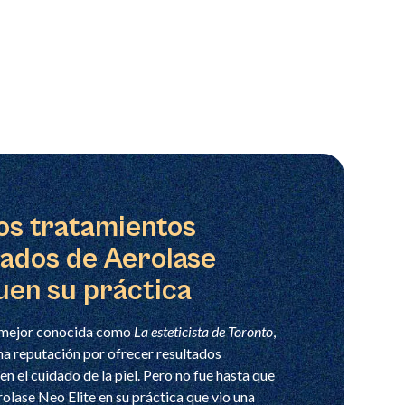
os tratamientos
ados de Aerolase
uen su práctica
, mejor conocida como
La esteticista de Toronto
,
na reputación por ofrecer resultados
en el cuidado de la piel. Pero no fue hasta que
rolase Neo Elite en su práctica que vio una