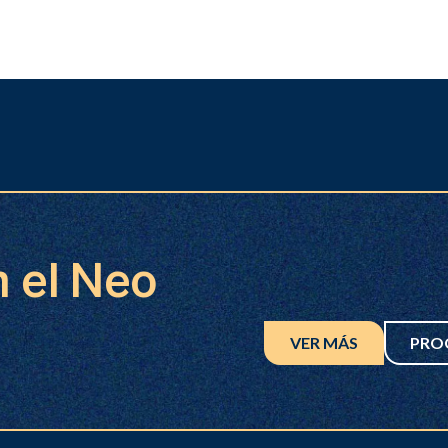
n el Neo
VER MÁS
PRO