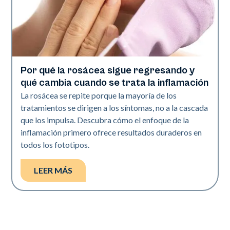
Por qué la rosácea sigue regresando y
Salud de la piel
qué cambia cuando se trata la inflamación
La rosácea se repite porque la mayoría de los
tratamientos se dirigen a los síntomas, no a la cascada
que los impulsa. Descubra cómo el enfoque de la
inflamación primero ofrece resultados duraderos en
todos los fototipos.
LEER MÁS