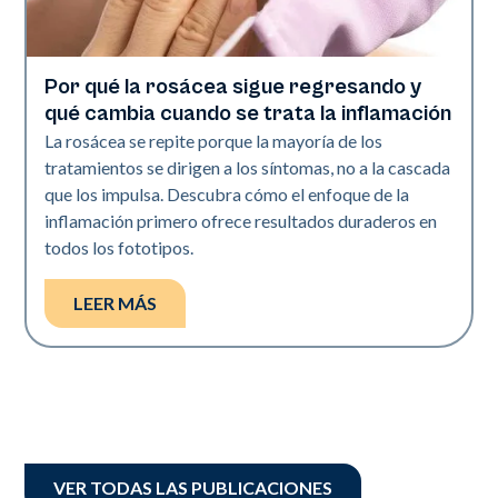
Por qué la rosácea sigue regresando y
Salud de la piel
qué cambia cuando se trata la inflamación
La rosácea se repite porque la mayoría de los
tratamientos se dirigen a los síntomas, no a la cascada
que los impulsa. Descubra cómo el enfoque de la
inflamación primero ofrece resultados duraderos en
todos los fototipos.
LEER MÁS
VER TODAS LAS PUBLICACIONES