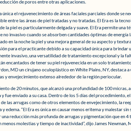
reducción de poros entre otras aplicaciones.
 única el rejuvenecimiento de áreas faciales parciales donde se ne
le entre las áreas de piel tratadas y no tratadas. El Era es la tecno
de la piel es particularmente delgada y suave. El Era permite una 
no invasivo cuando se absorben cantidades óptimas de energía láse
ado en la noche la piel y una mejora general de su aspecto y textura
rsión para el practicante debido a su capacidad única para brindar
mente invasivo, una versatilidad de tratamiento excepcional y la f
án encantados de tener su piel rejuvenecida en un solo tratamient
rdon, MD un cirujano oculoplástico en White Plains, NY, destaca a
s y envejecimiento extenso alrededor de la región periocular.
ento de 20 minutos, que alcanzó una profundidad de 100 micras, al
y fue enviado a su casa. Dentro de los 5 días del procedimiento, e
 de las arrugas como de otros elementos de envejecimiento, la reepi
 y edema. “El Era es única en causar menos eritema y malestar sin s
r una reducción más profunda de arrugas y pigmentación que en 4 
n menos molestias y tiempo de inactividad”, dijo James Newman, M