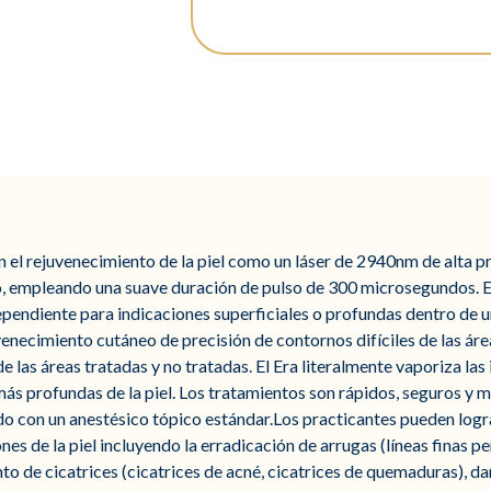
n el rejuvenecimiento de la piel como un láser de 2940nm de alta pr
o, empleando una suave duración de pulso de 300 microsegundos. E
endiente para indicaciones superficiales o profundas dentro de un 
venecimiento cutáneo de precisión de contornos difíciles de las área
 las áreas tratadas y no tratadas. El Era literalmente vaporiza la
 más profundas de la piel. Los tratamientos son rápidos, seguros y
ado con un anestésico tópico estándar.Los practicantes pueden log
s de la piel incluyendo la erradicación de arrugas (líneas finas per
o de cicatrices (cicatrices de acné, cicatrices de quemaduras), da