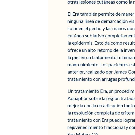
otras lesiones cutáneas como la 
El Era también permite de manera
ninguna línea de demarcación visib
solar en el pecho y las manos don
cutáneo sublativo completamente 
la epidermis. Esto da como result
ofrece un alto retorno de la inve
la piel en un tratamiento mínima
mantenimiento. Los pacientes est
anterior, realizado por James Go
tratamiento con arrugas profunda
Un tratamiento Era, un procedimi
Aquaphor sobre la región tratada 
mejoría con la erradicación tanto
la resolución completa de eritema
tratamiento con Era puedo logra
rejuvenecimiento fraccional y co
San Mateo, CA.